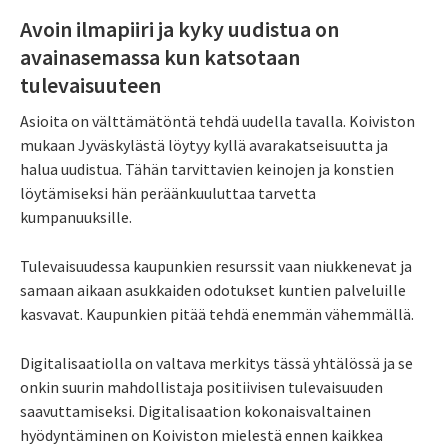
Avoin ilmapiiri ja kyky uudistua on
avainasemassa kun katsotaan
tulevaisuuteen
Asioita on välttämätöntä tehdä uudella tavalla. Koiviston
mukaan Jyväskylästä löytyy kyllä avarakatseisuutta ja
halua uudistua. Tähän tarvittavien keinojen ja konstien
löytämiseksi hän peräänkuuluttaa tarvetta
kumpanuuksille.
Tulevaisuudessa kaupunkien resurssit vaan niukkenevat ja
samaan aikaan asukkaiden odotukset kuntien palveluille
kasvavat. Kaupunkien pitää tehdä enemmän vähemmällä.
Digitalisaatiolla on valtava merkitys tässä yhtälössä ja se
onkin suurin mahdollistaja positiivisen tulevaisuuden
saavuttamiseksi. Digitalisaation kokonaisvaltainen
hyödyntäminen on Koiviston mielestä ennen kaikkea