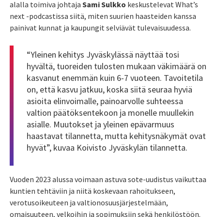
alalla toimiva johtaja
Sami Sulkko
keskustelevat What’s
next -podcastissa siitä, miten suurien haasteiden kanssa
painivat kunnat ja kaupungit selviävät tulevaisuudessa.
“Yleinen kehitys Jyväskylässä näyttää tosi
hyvältä, tuoreiden tulosten mukaan väkimäärä on
kasvanut enemmän kuin 6-7 vuoteen. Tavoitetila
on, että kasvu jatkuu, koska siitä seuraa hyviä
asioita elinvoimalle, painoarvolle suhteessa
valtion päätöksentekoon ja monelle muullekin
asialle. Muutokset ja yleinen epävarmuus
haastavat tilannetta, mutta kehitysnäkymät ovat
hyvät”, kuvaa Koivisto Jyväskylän tilannetta.
Vuoden 2023 alussa voimaan astuva sote-uudistus vaikuttaa
kuntien tehtäviin ja niitä koskevaan rahoitukseen,
verotusoikeuteen ja valtionosuusjärjestelmään,
omaisuuteen, velkoihin ja sopimuksiin sekä henkilöstöön.