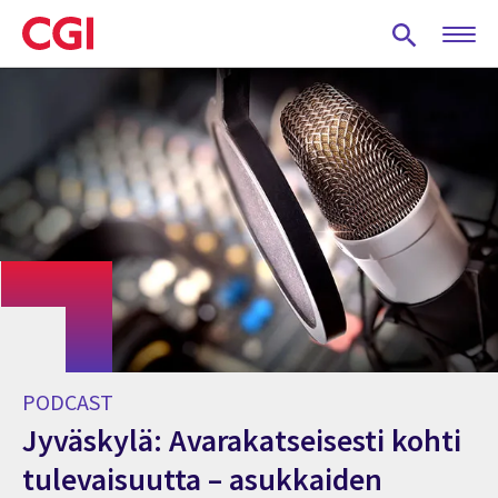
Skip
to
main
content
PODCAST
Jyväskylä: Avarakatseisesti kohti
tulevaisuutta – asukkaiden