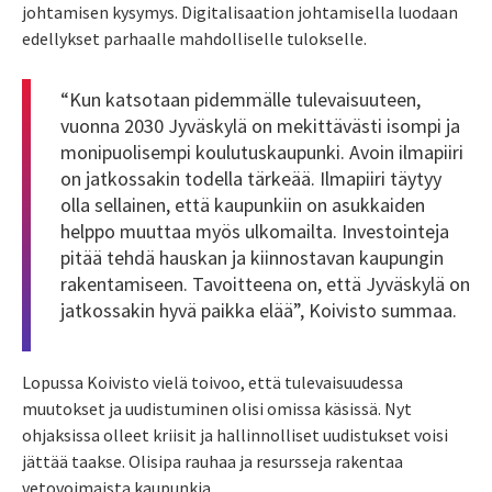
johtamisen kysymys. Digitalisaation johtamisella luodaan
edellykset parhaalle mahdolliselle tulokselle.
“Kun katsotaan pidemmälle tulevaisuuteen,
vuonna 2030 Jyväskylä on mekittävästi isompi ja
monipuolisempi koulutuskaupunki. Avoin ilmapiiri
on jatkossakin todella tärkeää. Ilmapiiri täytyy
olla sellainen, että kaupunkiin on asukkaiden
helppo muuttaa myös ulkomailta. Investointeja
pitää tehdä hauskan ja kiinnostavan kaupungin
rakentamiseen. Tavoitteena on, että Jyväskylä on
jatkossakin hyvä paikka elää”, Koivisto summaa.
Lopussa Koivisto vielä toivoo, että tulevaisuudessa
muutokset ja uudistuminen olisi omissa käsissä. Nyt
ohjaksissa olleet kriisit ja hallinnolliset uudistukset voisi
jättää taakse. Olisipa rauhaa ja resursseja rakentaa
vetovoimaista kaupunkia.