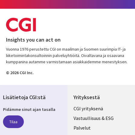
Insights you can act on
Vuonna 1976 perustettu CGI on maailman ja Suomen suurimpia IT- ja
liiketoimintakonsultoinnin palveluyhtiöitä. Oivaltavana ja osaavana
kumppanina autamme varmistamaan asiakkaidemme menestyksen.
© 2026 CGI Inc.
Lisätietoja CGI:stä
Yrityksestä
Useful
CGI yrityksenä
Pidämme sinut ajan tasalla
links
Vastuullisuus & ESG
Tilaa
FINLAND
Palvelut