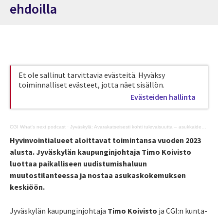
ehdoilla
Et ole sallinut tarvittavia evästeitä. Hyväksy
toiminnalliset evästeet, jotta näet sisällön.
Evästeiden hallinta
CGI What's next podcast
·
Jyväskylä: Avarakatseisesti kohti tulevaisuutta – asukkaiden ehdoilla
Hyvinvointialueet aloittavat toimintansa vuoden 2023
alusta. Jyväskylän kaupunginjohtaja Timo Koivisto
luottaa paikalliseen uudistumishaluun
muutostilanteessa ja nostaa asukaskokemuksen
keskiöön.
Jyväskylän kaupunginjohtaja
Timo Koivisto
ja CGI:n kunta-