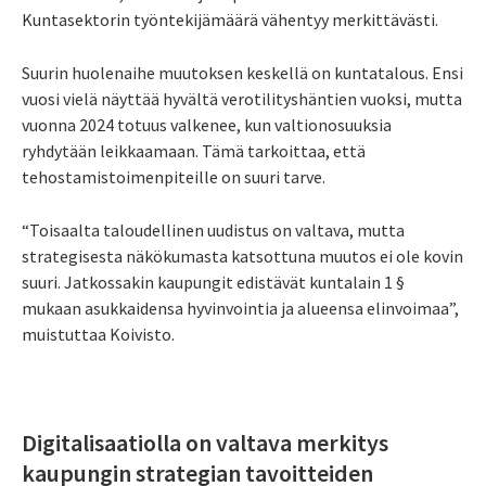
Kuntasektorin työntekijämäärä vähentyy merkittävästi.
Suurin huolenaihe muutoksen keskellä on kuntatalous. Ensi
vuosi vielä näyttää hyvältä verotilityshäntien vuoksi, mutta
vuonna 2024 totuus valkenee, kun valtionosuuksia
ryhdytään leikkaamaan. Tämä tarkoittaa, että
tehostamistoimenpiteille on suuri tarve.
“Toisaalta taloudellinen uudistus on valtava, mutta
strategisesta näkökumasta katsottuna muutos ei ole kovin
suuri. Jatkossakin kaupungit edistävät kuntalain 1 §
mukaan asukkaidensa hyvinvointia ja alueensa elinvoimaa”,
muistuttaa Koivisto.
Digitalisaatiolla on valtava merkitys
kaupungin strategian tavoitteiden