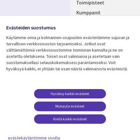
Toimipisteet
Kumppanit
Seuraa meitä
Uutishuone
Evästeiden suostumus
Social
Ura CGI:llä
Käytämme omia ja kolmannen osapuolen evästeitämme sujuvan ja
Media
turvallisen verkkosivuston tarjoamiseksi. Jotkut ovat
FINLAND
välttämättömiä verkkosivustomme toiminnan kannalta ja ne on
asetettu oletuksena. Toiset ovat valinnaisia ​​ja asetetaan vain
Resurssikeskus
Lisätietoa
suostumuksellasi selauskokemuksesi parantamiseksi. Voit
hyväksyä kaikki, ei yhtään tai osan näistä valinnaisista evästeistä.
Library
Legal
Asiakastarinat
Tietosuoja
Links
FINLAND
Artikkelit
Tietosuojaseloste
FINLAND
Blogit
Käyttöehdot
Hyväksy kaikki evästeet
Tapahtumat
Yhteystiedot
Mukauta evästeet
Podcastit
Evästeasetuksesi
Kiellä kaikki evästeet
Viewpoints
Katso lisää
evästekäytäntömme sivulta