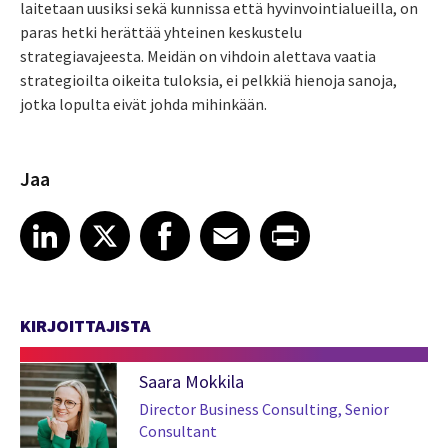
laitetaan uusiksi sekä kunnissa että hyvinvointialueilla, on
paras hetki herättää yhteinen keskustelu
strategiavajeesta. Meidän on vihdoin alettava vaatia
strategioilta oikeita tuloksia, ei pelkkiä hienoja sanoja,
jotka lopulta eivät johda mihinkään.
Jaa
Share article on LinkedIn
Share article on X
Share article on Facebook
Share article on Email
Share article on Print
LinkedIn
X
Facebook
Email
Print
KIRJOITTAJISTA
Saara Mokkila
Director Business Consulting, Senior
Consultant