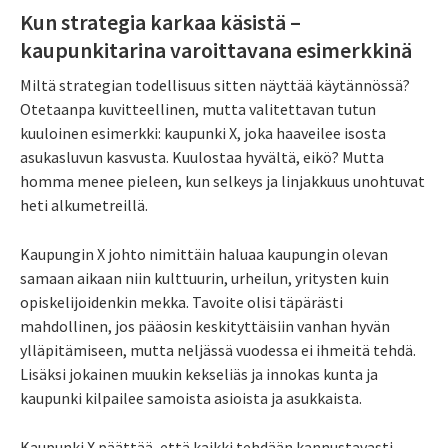
Kun strategia karkaa käsistä –
kaupunkitarina varoittavana esimerkkinä
Miltä strategian todellisuus sitten näyttää käytännössä?
Otetaanpa kuvitteellinen, mutta valitettavan tutun
kuuloinen esimerkki: kaupunki X, joka haaveilee isosta
asukasluvun kasvusta. Kuulostaa hyvältä, eikö? Mutta
homma menee pieleen, kun selkeys ja linjakkuus unohtuvat
heti alkumetreillä.
Kaupungin X johto nimittäin haluaa kaupungin olevan
samaan aikaan niin kulttuurin, urheilun, yritysten kuin
opiskelijoidenkin mekka. Tavoite olisi täpärästi
mahdollinen, jos pääosin keskityttäisiin vanhan hyvän
ylläpitämiseen, mutta neljässä vuodessa ei ihmeitä tehdä.
Lisäksi jokainen muukin kekseliäs ja innokas kunta ja
kaupunki kilpailee samoista asioista ja asukkaista.
Kaupunki X päättää, että kaikki tehdään kannustavasti,