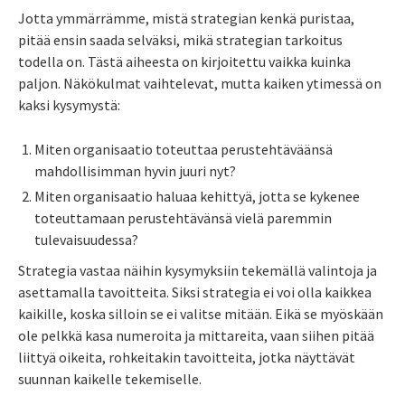
Jotta ymmärrämme, mistä strategian kenkä puristaa,
pitää ensin saada selväksi, mikä strategian tarkoitus
todella on. Tästä aiheesta on kirjoitettu vaikka kuinka
paljon. Näkökulmat vaihtelevat, mutta kaiken ytimessä on
kaksi kysymystä:
Miten organisaatio toteuttaa perustehtäväänsä
mahdollisimman hyvin juuri nyt?
Miten organisaatio haluaa kehittyä, jotta se kykenee
toteuttamaan perustehtävänsä vielä paremmin
tulevaisuudessa?
Strategia vastaa näihin kysymyksiin tekemällä valintoja ja
asettamalla tavoitteita. Siksi strategia ei voi olla kaikkea
kaikille, koska silloin se ei valitse mitään. Eikä se myöskään
ole pelkkä kasa numeroita ja mittareita, vaan siihen pitää
liittyä oikeita, rohkeitakin tavoitteita, jotka näyttävät
suunnan kaikelle tekemiselle.