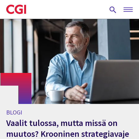
Skip
to
main
content
BLOGI
Vaalit tulossa, mutta missä on
muutos? Krooninen strategiavaje