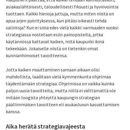
asiakaslähtöisesti, taloudellisesti fiksusti ja hyvinvointia
tuottaen. Kaikki hienoja juttuja, mutta miten niistä on
apua arjen pyörityksessä, kun pitäisi oikeasti tehdä
valintoja? Kun ei siinä edes vielä kaikki: varmuuden vuoksi
strategiassa nostetaan esiin painopisteitä, jotka
käytännössä kattavat kaiken, mitä kaupunki ikinä
tekeekään. Jokaiselle niistä on tietenkin omat
kunnianhimoiset tavoitteensa.
Jotta kaiken muuttaminen samaan aikaan olisi
mahdollista, laaditaan vielä kymmenkunta ohjelmaa
täydentämään strategiaa. Ohjelmissa on vaikka kuinka
paljon uusia tavoitteita, mutta niillä ei välttämättä ole
mitään loogista yhteyttä kaupungin strategian
päällimmäisen tavoitteen eli asukasluvun kasvattamisen
kanssa.
Aika herätä strategiavajeesta