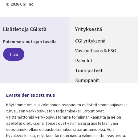
© 2026 CGI Inc.
Lisätietoja CGI:stä
Yrityksestä
Useful
CGI yrityksenä
Pidämme sinut ajan tasalla
links
Vastuullisuus & ESG
Tilaa
FINLAND
Palvelut
Toimipisteet
Kumppanit
Seuraa meitä
Uutishuone
Evästeiden suostumus
Social
Ura CGI:llä
Käytämme omia ja kolmannen osapuolen evästeitämme sujuvan ja
Media
turvallisen verkkosivuston tarjoamiseksi. Jotkut ovat
FINLAND
välttämättömiä verkkosivustomme toiminnan kannalta ja ne on
asetettu oletuksena. Toiset ovat valinnaisia ​​ja asetetaan vain
Resurssikeskus
Lisätietoa
suostumuksellasi selauskokemuksesi parantamiseksi. Voit
hyväksyä kaikki, ei yhtään tai osan näistä valinnaisista evästeistä.
Asiakastarinat
Tietosuoja