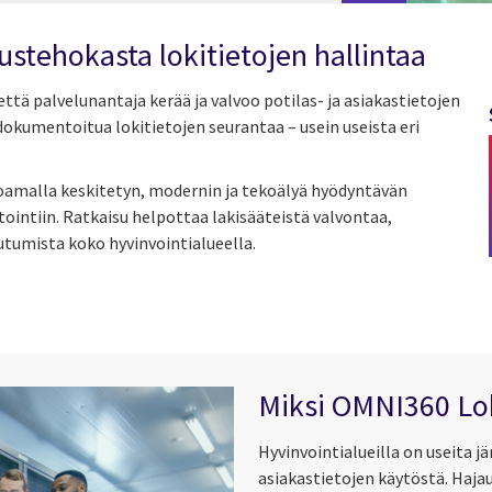
nustehokasta
lokitietojen
hallintaa
että palvelunantaja kerää ja valvoo potilas- ja asiakastietojen
dokumentoitua lokitietojen seurantaa – usein useista eri
oamalla keskitetyn, modernin ja tekoälyä hyödyntävän
tointiin. Ratkaisu helpottaa lakisääteistä valvontaa,
tumista koko hyvinvointialueella.
Miksi OMNI360 Lok
Hyvinvointialueilla on useita jä
asiakastietojen käytöstä. Haja