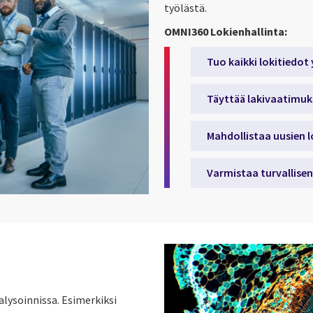
työlästä
.
OMNI360 Lokienhallinta
:
Tuo kaikki lokitiedot
Täyttää lakivaatimuk
Mahdollistaa uusien l
Varmistaa turvallise
alysoinnissa. Esimerkiksi