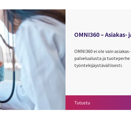
OMNI360 – Asiakas- j
OMNI360 ei ole vain asiakas-
palvelualusta ja tuoteperhe 
työntekijäystävällisesti.
OMNI360 – Asiakas- j
Tutustu