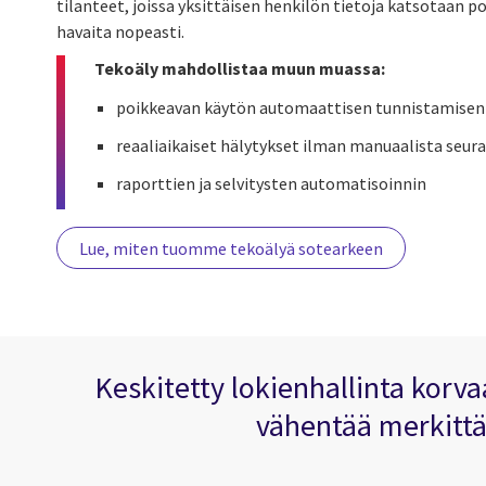
tilanteet, joissa yksittäisen henkilön tietoja katsotaan p
havaita nopeasti.
Tekoäly mahdollistaa muun muassa:
poikkeavan käytön automaattisen tunnistamisen
reaaliaikaiset hälytykset ilman manuaalista seur
raporttien ja selvitysten automatisoinnin
Lue, miten tuomme tekoälyä sotearkeen
Keskitetty lokienhallinta korva
vähentää merkittäv