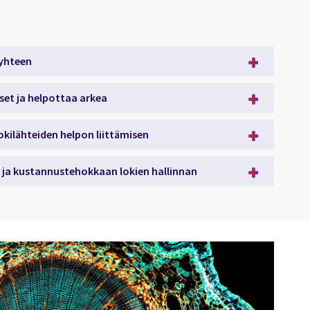
 yhteen
set ja helpottaa arkea
okilähteiden helpon liittämisen
n ja kustannustehokkaan lokien hallinnan