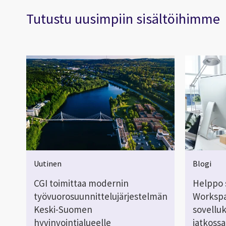
Tutustu uusimpiin sisältöihimme
Uutinen
Blogi
CGI toimittaa modernin
Helppo 
työvuorosuunnittelujärjestelmän
Workspa
Keski-Suomen
sovellu
hyvinvointialueelle
jatkossa