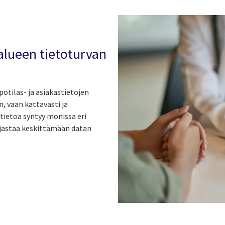
ialueen tietoturvan
otilas- ja asiakastietojen
n, vaan kattavasti ja
tietoa syntyy monissa eri
aljastaa keskittämään datan