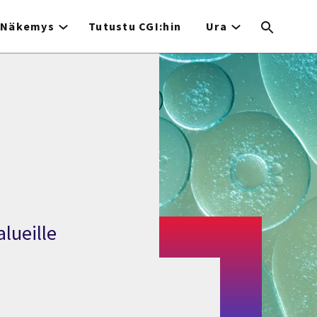
Näkemys
Tutustu CGI:hin
Ura
a
alueille