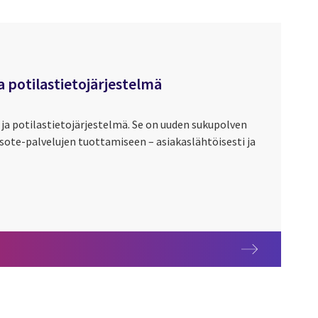
a potilastietojärjestelmä
 ja potilastietojärjestelmä. Se on uuden sukupolven
sote-palvelujen tuottamiseen – asiakaslähtöisesti ja
a potilastietojärjestelmä