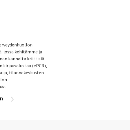
 terveydenhuollon
iä, jossa kehitämme ja
an kannalta kriittisiä
n kirjausalustaa (ePCR),
isuja, tilannekeskusten
llon
ää.
an