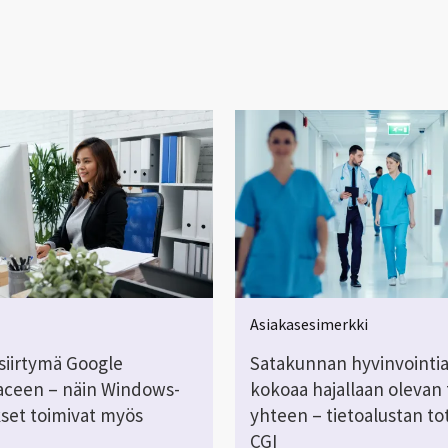
Asiakasesimerkki
siirtymä Google
Satakunnan hyvinvointia
ceen – näin Windows-
kokoaa hajallaan olevan
kset toimivat myös
yhteen – tietoalustan to
CGI