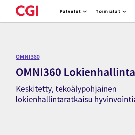
Skip
to
Palvelut
Toimialat
main
content
OMNI360
OMNI360 Lokienhallint
Keskitetty, tekoälypohjainen
lokienhallintaratkaisu hyvinvointi