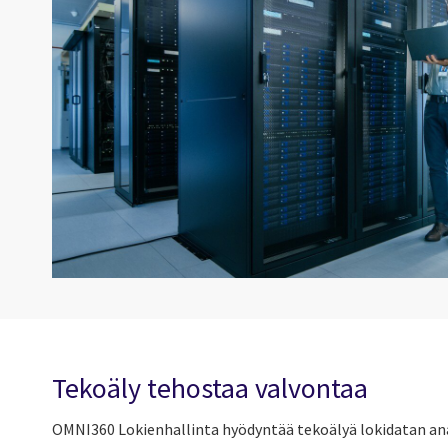
Tekoäly tehostaa valvontaa
OMNI360 Lokienhallinta hyödyntää
tekoälyä lokidatan an