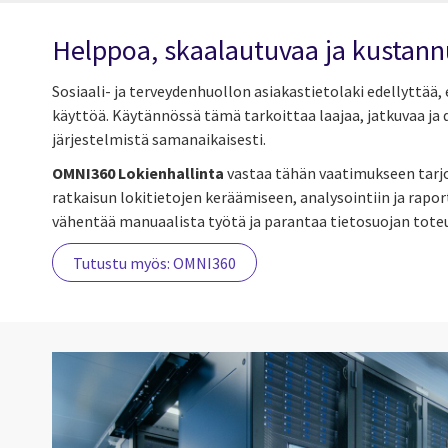
Helppoa, skaalautuvaa ja kustan
Sosiaali- ja terveydenhuollon asiakastietolaki edellyttää, 
käyttöä. Käytännössä tämä tarkoittaa laajaa, jatkuvaa ja 
järjestelmistä samanaikaisesti.
OMNI360 Lokienhallinta
vastaa tähän vaatimukseen tarj
ratkaisun lokitietojen keräämiseen, analysointiin ja rapor
vähentää manuaalista työtä ja parantaa tietosuojan toteu
Tutustu myös: OMNI360