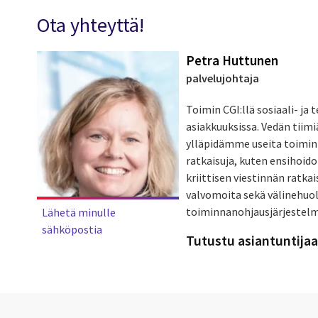
Ota yhteyttä!
Petra Huttunen
palvelujohtaja
Toimin CGI:llä sosiaali- ja
asiakkuuksissa. Vedän tiim
ylläpidämme useita toiminn
ratkaisuja, kuten ensihoido
kriittisen viestinnän ratka
valvomoita sekä välinehuo
toiminnanohjausjärjestelm
Lähetä minulle
sähköpostia
Tutustu asiantuntija