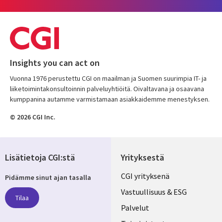
Insights you can act on
Vuonna 1976 perustettu CGI on maailman ja Suomen suurimpia IT- ja
liiketoimintakonsultoinnin palveluyhtiöitä. Oivaltavana ja osaavana
kumppanina autamme varmistamaan asiakkaidemme menestyksen.
© 2026 CGI Inc.
Lisätietoja CGI:stä
Yrityksestä
Useful
CGI yrityksenä
Pidämme sinut ajan tasalla
links
Vastuullisuus & ESG
Tilaa
FINLAND
Palvelut