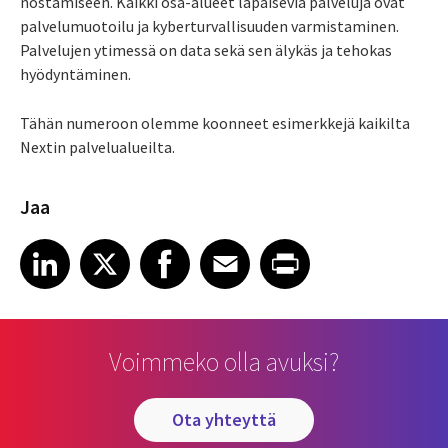
nostamiseen. Kaikki osa-alueet läpäiseviä palveluja ovat
palvelumuotoilu ja kyberturvallisuuden varmistaminen.
Palvelujen ytimessä on data sekä sen älykäs ja tehokas
hyödyntäminen.
Tähän numeroon olemme koonneet esimerkkejä kaikilta
Nextin palvelualueilta.
Jaa
Share article on LinkedIn
Share article on X
Share article on Facebook
Share article on Email
Share article on Print
LinkedIn
X
Facebook
Email
Print
Voimmeko olla avuksi?
ota yhteyttä