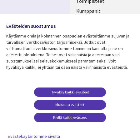
Toimipisteet
Kumppanit
Seuraa meitä
Uutishuone
Evästeiden suostumus
Social
Ura CGI:llä
Käytämme omia ja kolmannen osapuolen evästeitämme sujuvan ja
Media
turvallisen verkkosivuston tarjoamiseksi. Jotkut ovat
FINLAND
välttämättömiä verkkosivustomme toiminnan kannalta ja ne on
asetettu oletuksena. Toiset ovat valinnaisia ​​ja asetetaan vain
Resurssikeskus
Lisätietoa
suostumuksellasi selauskokemuksesi parantamiseksi. Voit
hyväksyä kaikki, ei yhtään tai osan näistä valinnaisista evästeistä.
Library
Legal
Asiakastarinat
Tietosuoja
Links
FINLAND
Artikkelit
Tietosuojaseloste
FINLAND
Blogit
Käyttöehdot
Hyväksy kaikki evästeet
Tapahtumat
Yhteystiedot
Mukauta evästeet
Podcastit
Evästeasetuksesi
Kiellä kaikki evästeet
Viewpoints
Katso lisää
evästekäytäntömme sivulta