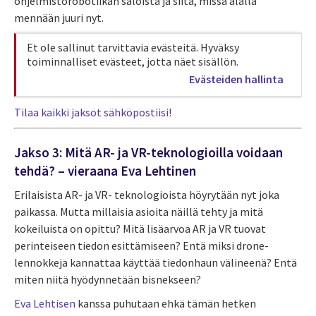
ohjelmistorobotiikan saloista ja siitä, missä alalla
mennään juuri nyt.
Et ole sallinut tarvittavia evästeitä. Hyväksy
toiminnalliset evästeet, jotta näet sisällön.
Evästeiden hallinta
Tilaa kaikki jaksot sähköpostiisi!
Jakso 3: Mitä AR- ja VR-teknologioilla voidaan
tehdä? – vieraana Eva Lehtinen
Erilaisista AR- ja VR- teknologioista höyrytään nyt joka
paikassa. Mutta millaisia asioita näillä tehty ja mitä
kokeiluista on opittu? Mitä lisäarvoa AR ja VR tuovat
perinteiseen tiedon esittämiseen? Entä miksi drone-
lennokkeja kannattaa käyttää tiedonhaun välineenä? Entä
miten niitä hyödynnetään bisnekseen?
Eva Lehtisen
kanssa puhutaan ehkä tämän hetken