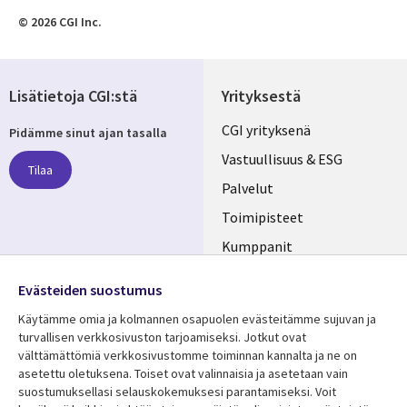
© 2026 CGI Inc.
Lisätietoja CGI:stä
Yrityksestä
Useful
CGI yrityksenä
Pidämme sinut ajan tasalla
links
Vastuullisuus & ESG
Tilaa
FINLAND
Palvelut
Toimipisteet
Kumppanit
Seuraa meitä
Uutishuone
Evästeiden suostumus
Social
Ura CGI:llä
Käytämme omia ja kolmannen osapuolen evästeitämme sujuvan ja
Media
turvallisen verkkosivuston tarjoamiseksi. Jotkut ovat
FINLAND
välttämättömiä verkkosivustomme toiminnan kannalta ja ne on
asetettu oletuksena. Toiset ovat valinnaisia ​​ja asetetaan vain
Resurssikeskus
Lisätietoa
suostumuksellasi selauskokemuksesi parantamiseksi. Voit