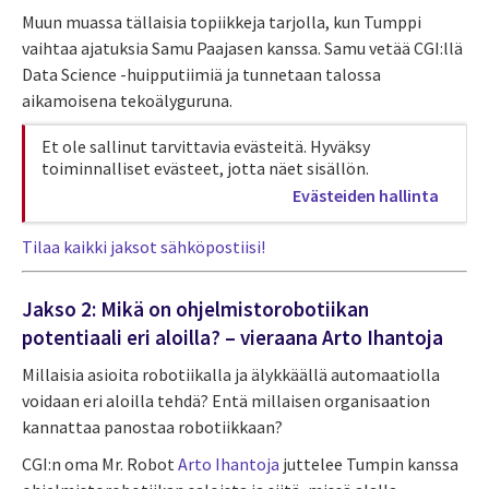
Muun muassa tällaisia topiikkeja tarjolla, kun Tumppi
vaihtaa ajatuksia Samu Paajasen kanssa. Samu vetää CGI:llä
Data Science -huipputiimiä ja tunnetaan talossa
aikamoisena tekoälyguruna.
Et ole sallinut tarvittavia evästeitä. Hyväksy
toiminnalliset evästeet, jotta näet sisällön.
Evästeiden hallinta
Tilaa kaikki jaksot sähköpostiisi!
Jakso 2: Mikä on ohjelmistorobotiikan
potentiaali eri aloilla? – vieraana Arto Ihantoja
Millaisia asioita robotiikalla ja älykkäällä automaatiolla
voidaan eri aloilla tehdä? Entä millaisen organisaation
kannattaa panostaa robotiikkaan?
CGI:n oma Mr. Robot
Arto Ihantoja
juttelee Tumpin kanssa