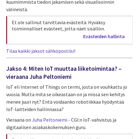
kuumimmista tiedon jakamisen sekä visualisoinnin
välineistä.
Et ole sallinut tarvittavia evästeitä. Hyväksy
toiminnalliset evästeet, jotta näet sisällön.
Evästeiden hallinta
Tilaa kaikki jaksot sähköpostiisi!
Jakso 4: Miten IoT muuttaa liiketoimintaa? –
vieraana Juha Peltoniemi
IoT eli Internet of Things on termi, josta on vouhkattu jo
vuosia. Mutta mitä se oikeastaan on ja missä sen kehitys
menee juuri nyt? Entä voidaanko robotiikkaa hyödyntää
IoT-laitteiden hallinnassa?
Vieraana on
Juha Peltoniemi
- CGI:n IoT-vahvistus ja
digitaalisen asiakaskokemuksen guru.