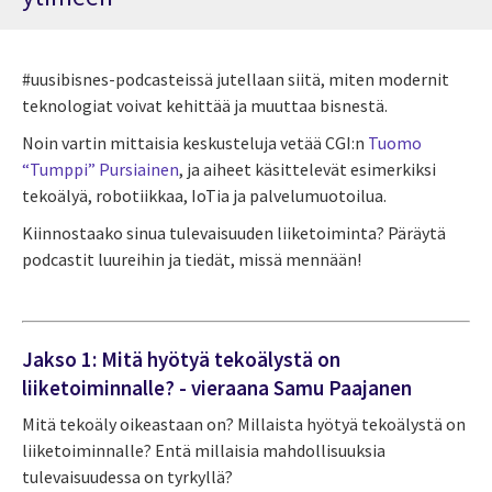
#uusibisnes-podcasteissä jutellaan siitä, miten modernit
teknologiat voivat kehittää ja muuttaa bisnestä.
Noin vartin mittaisia keskusteluja vetää CGI:n
Tuomo
“Tumppi” Pursiainen
, ja aiheet käsittelevät esimerkiksi
tekoälyä, robotiikkaa, IoTia ja palvelumuotoilua.
Kiinnostaako sinua tulevaisuuden liiketoiminta? Päräytä
podcastit luureihin ja tiedät, missä mennään!
Jakso 1: Mitä hyötyä tekoälystä on
liiketoiminnalle? - vieraana Samu Paajanen
Mitä tekoäly oikeastaan on? Millaista hyötyä tekoälystä on
liiketoiminnalle? Entä millaisia mahdollisuuksia
tulevaisuudessa on tyrkyllä?