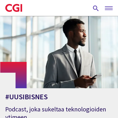
Skip
to
main
content
#UUSIBISNES
Podcast, joka sukeltaa teknologioiden
ytimeen