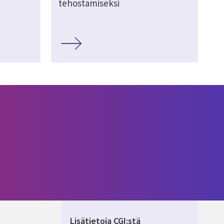
tehostamiseksi
Lisätietoja CGI:stä