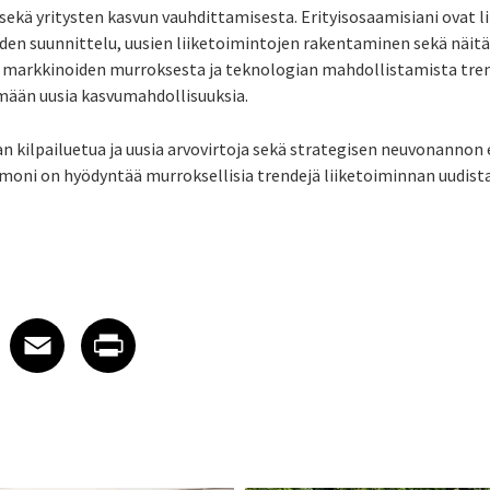
sekä yritysten kasvun vauhdittamisesta. Erityisosaamisiani ovat 
den suunnittelu, uusien liiketoimintojen rakentaminen sekä näitä 
 markkinoiden murroksesta ja teknologian mahdollistamista tren
ään uusia kasvumahdollisuuksia.
n kilpailuetua ja uusia arvovirtoja sekä strategisen neuvonannon
moni on hyödyntää murroksellisia trendejä liiketoiminnan uudist
 on LinkedIn
icle on X
e article on Facebook
Share article on Email
Share article on Print
Facebook
Email
Print