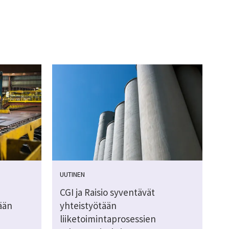
UUTINEN
CGI ja Raisio syventävät
ään
yhteistyötään
liiketoimintaprosessien