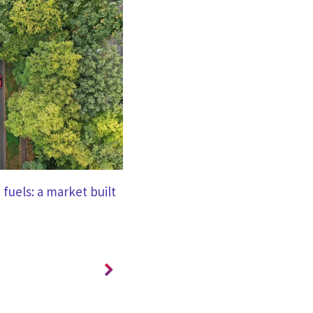
BLOGI
fuels: a market built
Impact-Based Strategy Execution
a
into Reality