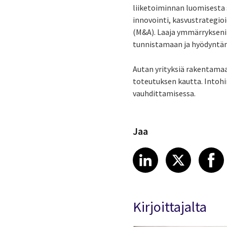
liiketoiminnan luomisesta 
innovointi, kasvustrategioi
(M&A). Laaja ymmärrykseni
tunnistamaan ja hyödyntäm
Autan yrityksiä rakentamaa
toteutuksen kautta. Intohi
vauhdittamisessa.
Jaa
Share article
Share art
Shar
LinkedIn
X
Kirjoittajalta