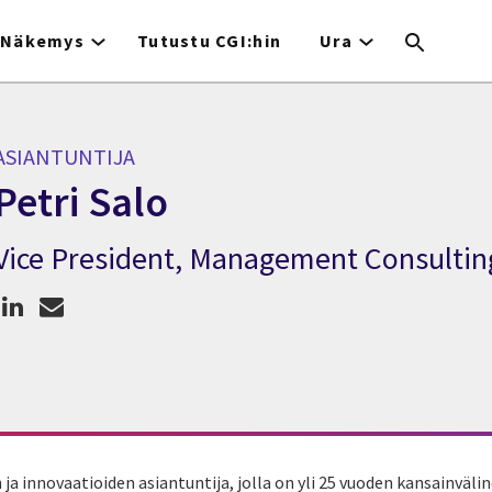
Näkemys
Tutustu CGI:hin
Ura
ASIANTUNTIJA
Petri Salo
Vice President, Management Consultin
siantuntija Petri Salo
 ja innovaatioiden asiantuntija, jolla on yli 25 vuoden kansainvä