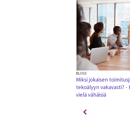
BLOGI
styy - tulevaisuuden paikat
Miksi jokaisen toimitus
tekoälyyn vakavasti? -
vielä vähäisiä