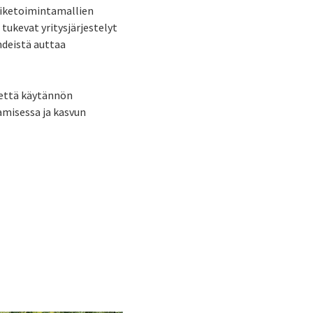
liiketoimintamallien
tukevat yritysjärjestelyt
deistä auttaa
 että käytännön
amisessa ja kasvun