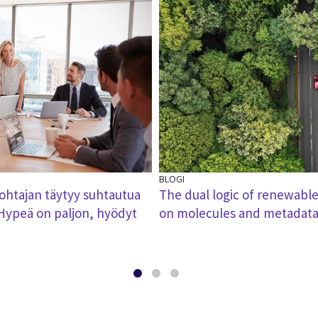
BLOGI
johtajan täytyy suhtautua
The dual logic of renewable 
 Hypeä on paljon, hyödyt
on molecules and metadat