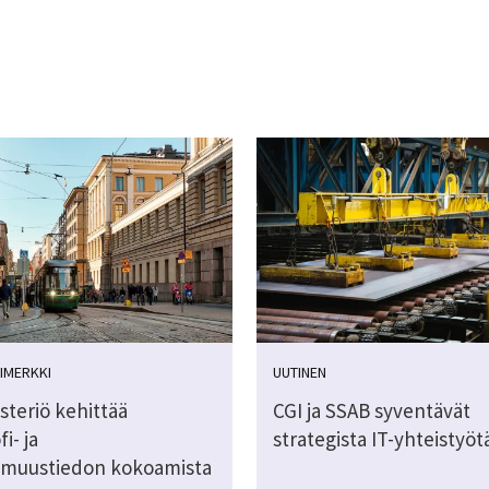
IMERKKI
UUTINEN
steriö kehittää
CGI ja SSAB syventävät
i- ja
strategista IT-yhteistyöt
muustiedon kokoamista