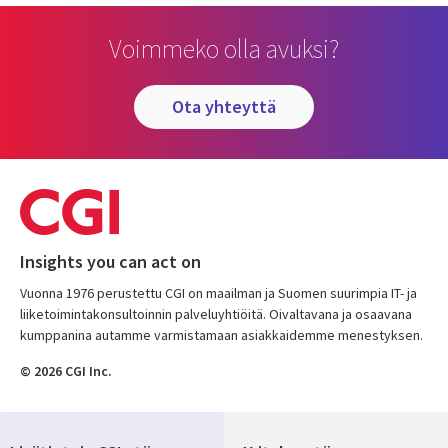
Voimmeko olla avuksi?
ota yhteyttä
Insights you can act on
Vuonna 1976 perustettu CGI on maailman ja Suomen suurimpia IT- ja
liiketoimintakonsultoinnin palveluyhtiöitä. Oivaltavana ja osaavana
kumppanina autamme varmistamaan asiakkaidemme menestyksen.
© 2026 CGI Inc.