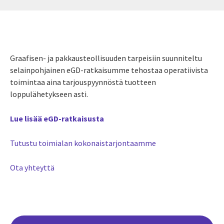
Graafisen- ja pakkausteollisuuden tarpeisiin suunniteltu
selainpohjainen eGD-ratkaisumme tehostaa operatiivista
toimintaa aina tarjouspyynnöstä tuotteen
loppulähetykseen asti.
Lue lisää eGD-ratkaisusta
Tutustu toimialan kokonaistarjontaamme
Ota yhteyttä