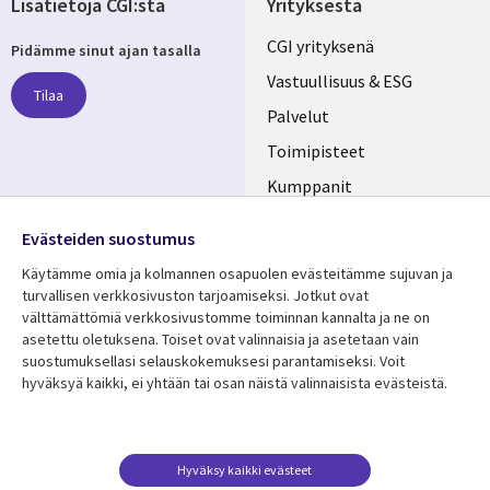
Lisätietoja CGI:stä
Yrityksestä
Useful
CGI yrityksenä
Pidämme sinut ajan tasalla
links
Vastuullisuus & ESG
Tilaa
FINLAND
Palvelut
Toimipisteet
Kumppanit
Seuraa meitä
Uutishuone
Evästeiden suostumus
Social
Ura CGI:llä
Käytämme omia ja kolmannen osapuolen evästeitämme sujuvan ja
Media
turvallisen verkkosivuston tarjoamiseksi. Jotkut ovat
FINLAND
välttämättömiä verkkosivustomme toiminnan kannalta ja ne on
asetettu oletuksena. Toiset ovat valinnaisia ​​ja asetetaan vain
Resurssikeskus
Lisätietoa
suostumuksellasi selauskokemuksesi parantamiseksi. Voit
hyväksyä kaikki, ei yhtään tai osan näistä valinnaisista evästeistä.
Library
Legal
Asiakastarinat
Tietosuoja
Links
FINLAND
Artikkelit
Tietosuojaseloste
FINLAND
Blogit
Käyttöehdot
Hyväksy kaikki evästeet