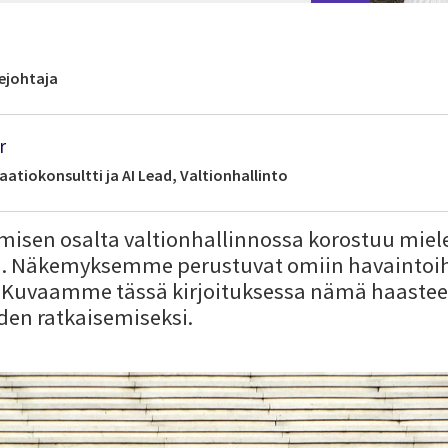
ejohtaja
r
aatiokonsultti ja AI Lead, Valtionhallinto
misen osalta valtionhallinnossa korostuu mi
ta. Näkemyksemme perustuvat omiin havainto
. Kuvaamme tässä kirjoituksessa nämä haastee
en ratkaisemiseksi.