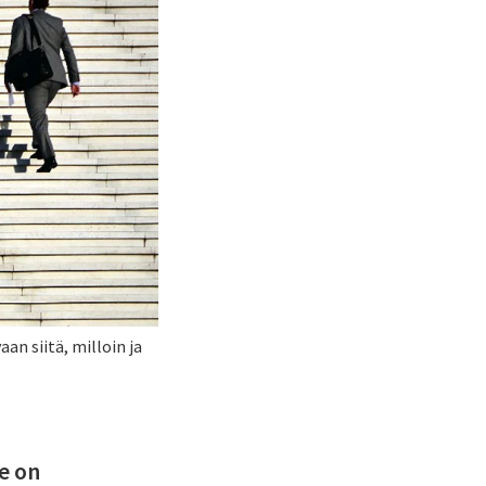
an siitä, milloin ja
e on