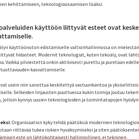
een kehittämiseen, teknologiaosaamisen lisäksi.
ipalveluiden käyttöön liittyvät esteet ovat kesk
ttamiselle.
oälyn käyttöönoton edistämiselle valtionhallinnossa on mielest
iittyvät hidasteet. Modernit teknologiat, kuten tekoäly, ovat läht
na. Vaikka pilviestettä onkin aktiivisesti purettu ja puretaan edell
 tuottavuuden kasvattamiselle.
ovat usein niin sanottua keskitettyä vastuunkantoa ja yksiselittei
elle. Selkeiden linjausten puuttuessa kukin toimija joutuu teke
, jolloin kynnys uusien teknologioiden ja toimintatapojen hyödy
eeksi
: Organisaation kyky tehdä päätöksiä modernien teknologio
taan riittävää tukea riskien hyväksymiseksi ja siten päätöksente
ämisen este on lähtökohtaisesti hallinnollinen, ei tekninen.