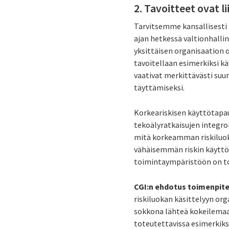
2. Tavoitteet ovat l
Tarvitsemme kansallisesti 
ajan hetkessä valtionhallin
yksittäisen organisaation o
tavoitellaan esimerkiksi k
vaativat merkittävästi suu
täyttämiseksi.
Korkeariskisen käyttötapa
tekoälyratkaisujen integr
mitä korkeamman riskiluoki
vähäisemmän riskin käyttöt
toimintaympäristöön on tot
CGI:n ehdotus toimenpit
riskiluokan käsittelyyn org
sokkona lähteä kokeilemaa
toteutettavissa esimerkiks