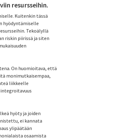
iin resursseihin.
selle. Kuitenkin tässä
lyn hyödyntämiselle
resursseihin. Tekoälyllä
riskin piirissä ja siten
enmukaisuuden
ena. On huomioitava, että
 sitä monimutkaisempaa,
teä liikkeelle
 integroitavuus
lkeä hyöty ja joiden
nnistettu, ei kannata
paus ylipäätään
 monialaista osaamista