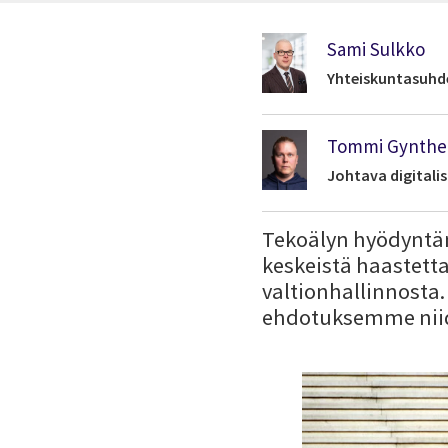
Sami Sulkko
Yhteiskuntasuhd
Tommi Gynthe
Johtava digitalis
Tekoälyn hyödyntä
keskeistä haastet
valtionhallinnosta
ehdotuksemme niid