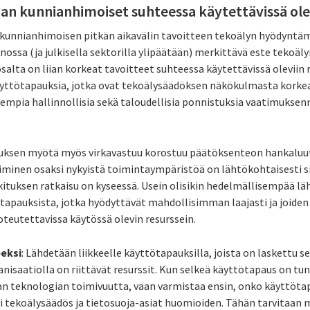
iian kunnianhimoiset suhteessa käytettävissä olev
kunnianhimoisen pitkän aikavälin tavoitteen tekoälyn hyödyntämi
nossa (ja julkisella sektorilla ylipäätään) merkittävä este tekoä
salta on liian korkeat tavoitteet suhteessa käytettävissä oleviin 
äyttötapauksia, jotka ovat tekoälysäädöksen näkökulmasta korkean 
rempia hallinnollisia sekä taloudellisia ponnistuksia vaatimuks
uksen myötä myös virkavastuu korostuu päätöksenteon hankaluut
oiminen osaksi nykyistä toimintaympäristöä on lähtökohtaisesti
tuksen ratkaisu on kyseessä. Usein olisikin hedelmällisempää läh
apauksista, jotka hyödyttävät mahdollisimman laajasti ja joiden
eutettavissa käytössä olevin resurssein.
eeksi
: Lähdetään liikkeelle käyttötapauksilla, joista on laskettu se
anisaatiolla on riittävät resurssit. Kun selkeä käyttötapaus on tu
n teknologian toimivuutta, vaan varmistaa ensin, onko käyttöta
i tekoälysäädös ja tietosuoja-asiat huomioiden. Tähän tarvitaan