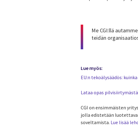
Me CGI:llä autamme 
teidän organisaati
Lue myös:
EU:n tekoälysäädös: kuinka
Lataa opas pilvisiirtymästä
CGI on ensimmäisten yritys
jolla edistetään luotettava
soveltamista.
Lue lisää leh