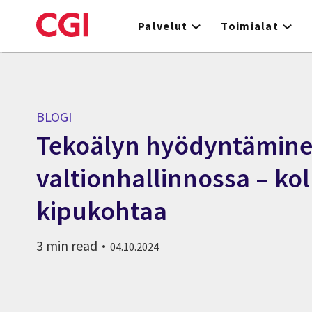
Skip
to
Palvelut
Toimialat
main
content
BLOGI
Tekoälyn hyödyntämin
valtionhallinnossa – ko
kipukohtaa
3 min read
04.10.2024