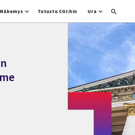
Näkemys
Tutustu CGI:hin
Ura
en
lme