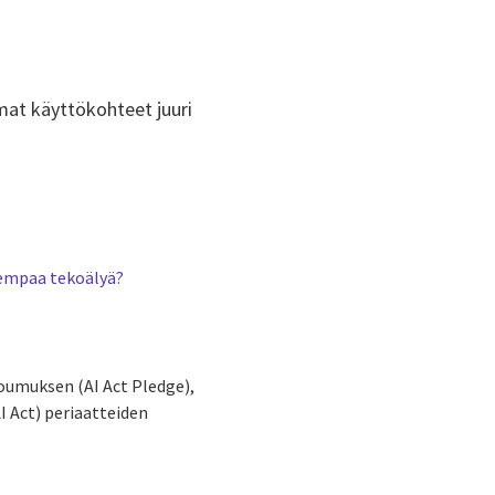
mat käyttökohteet juuri
isempaa tekoälyä?
oumuksen (AI Act Pledge),
I Act) periaatteiden