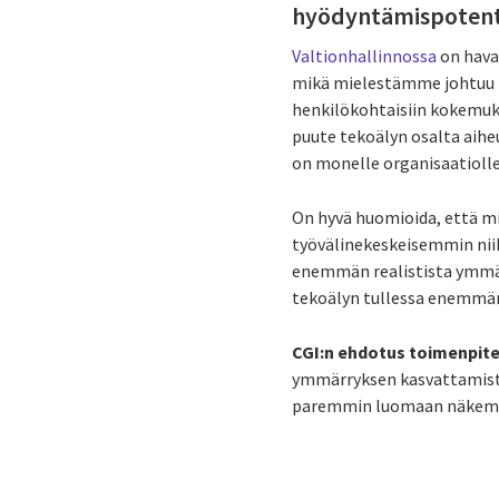
hyödyntämispotentia
Valtionhallinnossa
on hava
mikä mielestämme johtuu 
henkilökohtaisiin kokemuks
puute tekoälyn osalta aih
on monelle organisaatioll
On hyvä huomioida, että m
työvälinekeskeisemmin niih
enemmän realistista ymmär
tekoälyn tullessa enemmä
CGI:n ehdotus toimenpit
ymmärryksen kasvattamist
paremmin luomaan näkemys