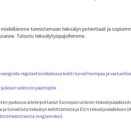
mielellämme tunnistamaan tekoälyn potentiaali ja sopivim
ossanne.
Tutustu tekoälytyöpajoihimme
.
 navigoida regulaatioviidakossa kohti turvallisempaa ja vastuull
 julkisen sektorin päättäjille
ten joukossa allekirjoittanut Euroopan unionin tekoälysäädössit
a ja turvallista tekoälyn kehittämistä ja EU:n tekoälysäädöksen (A
distötiedotteesta (englanniksi).