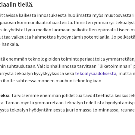
alin tiellä.
ittavissa kaikesta innostuksesta huolimatta myös muutosvastar
pääosin kommunikaatiohaasteista. Ihmisten ymmärrys tekoälyst
iin yhdistettynä median luomaan paikoitellen epärealistiseen mi
euttaa vaikeutta hahmottaa hyödyntämispotentiaalia. Jo pelkäst
e hankala.
itä enemmän teknologioiden toimintaperiaatteita ymmärretään,
in suhtaudutaan. Valtionhallinnossa tarvitaan "liiketoiminnan" p
rystä tekoälyn kyvykkyyksistä sekä
tekoälysäädöksestä
, mutta 
n iholle suhteessa moneen muuhun teknologiaan.
eeksi
: Tarvitsemme enemmän johdettua tavoitteellista keskustelu
a. Tämän myötä ymmärretään tekoälyn todellista hyödyntämispo
tä tekoälyn hyödyntämisestä juuri omassa toiminnassa, reunae