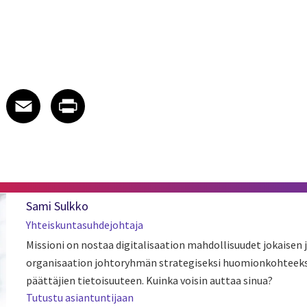
 on LinkedIn
icle on X
e article on Facebook
Share article on Email
Share article on Print
Facebook
Email
Print
Sami Sulkko
Yhteiskuntasuhdejohtaja
Missioni on nostaa digitalisaation mahdollisuudet jokaisen 
organisaation johtoryhmän strategiseksi huomionkohteeksi
päättäjien tietoisuuteen. Kuinka voisin auttaa sinua?
Tutustu asiantuntijaan