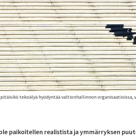
, pitäisikö tekoälyä hyödyntää valtionhallinnon organisaatioissa, va
 ole paikoitellen realistista ja ymmärryksen puut