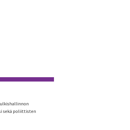
julkishallinnon
 sekä poliittisten