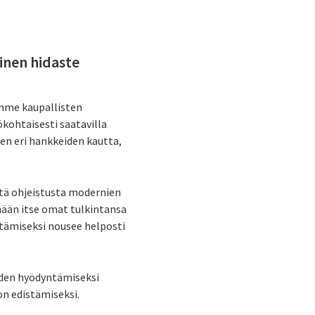
einen hidaste
ämme kaupallisten
ökohtaisesti saatavilla
een eri hankkeiden kautta,
stä ohjeistusta modernien
mään itse omat tulkintansa
ntämiseksi nousee helposti
iden hyödyntämiseksi
on edistämiseksi.