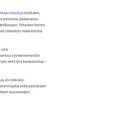
intaa
tekoälyä
kohtaan,
ä perustuu pääasiassa
elikuvaan. Yhteisen kielen
ään tekoälyn määritelmä
 sitä
arissa työskenteleville
myös eettistä keskustelua –
a, eli tekoäly-
tentiaalia sekä pystytään
hdot huomioiden.