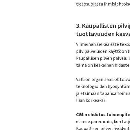
tietosuojasta ihmislähtöis
3. Kaupallisten pilv
tuottavuuden kasva
Viimeinen selkeä este tek
pilvipalveluiden käyttöön l
kaupallisen pilven palvelui
tämä on keskeinen hidaste
Valtion organisaatiot toiv
teknologioiden hyödyntämis
ja etsimään tapansa toimia
liian korkeaksi.
CGI:n ehdotus toimenpit
etenee paremmin, kun tarjo
Kaupallisen pilven hyödynt