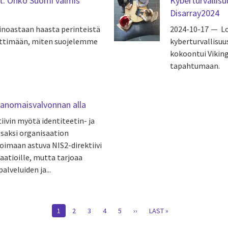
et: Onko Suomi valmis
Kyberturvallis
Disarray2024
ainoastaan haasta perinteistä
2024-10-17
L
iettimään, miten suojelemme
kyberturvallisu
kokoontui Viking
tapahtumaan.
iranomaisvalvonnan alla
iivin myötä identiteetin- ja
osaksi organisaation
oimaan astuva NIS2-direktiivi
aatioille, mutta tarjoaa
alveluiden ja...
CURRENT
1
PAGE
2
PAGE
3
PAGE
4
PAGE
5
NEXT
››
LAST
LAST »
PAGE
PAGE
PAGE