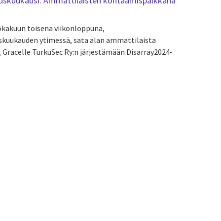
uuskuukausi: Ammattilaisten kohtaamispaikkana
okakuun toisena viikonloppuna,
uskuukauden ytimessä, sata alan ammattilaista
 Gracelle TurkuSec Ry:n järjestämään Disarray2024-