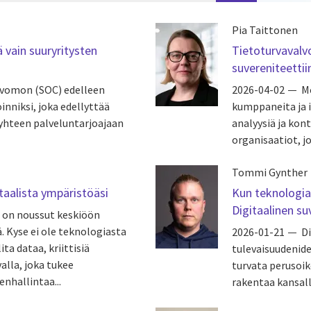
Pia Taittonen
 vain suuryritysten
Tietoturvavalv
suvereniteettii
lvomon (SOC) edelleen
2026-04-02
M
inniksi, joka edellyttää
kumppaneita ja i
 yhteen palveluntarjoajaan
analyysiä ja kont
organisaatiot, jo
Tommi Gynther
itaalista ympäristöäsi
Kun teknologia 
Digitaalinen su
i on noussut keskiöön
ä. Kyse ei ole teknologiasta
2026-01-21
Di
ta dataa, kriittisiä
tulevaisuudenid
alla, joka tukee
turvata perusoi
enhallintaa...
rakentaa kansall