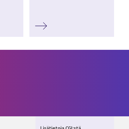
Lisätietoja CGI:stä