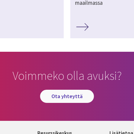
maailmassa
Voimmeko olla avuksi?
ota yhteyttä
Resurssikeskus
Lisätietoa