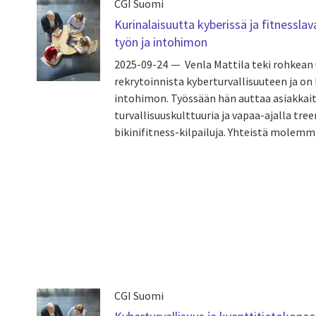
CGI Suomi
Kurinalaisuutta kyberissä ja fitnesslav
työn ja intohimon
2025-09-24
Venla Mattila teki rohkean 
rekrytoinnista kyberturvallisuuteen ja on
intohimon. Työssään hän auttaa asiakkai
turvallisuuskulttuuria ja vapaa-ajalla tr
bikinifitness-kilpailuja. Yhteistä molemmil
CGI Suomi