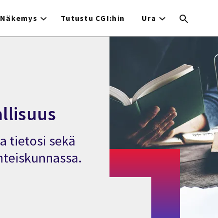
Näkemys
Tutustu CGI:hin
Ura
llisuus
ja tietosi sekä
yhteiskunnassa.