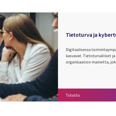
Tietoturva ja kybert
Digitaalisessa toimintaympä
kasvavat. Tietoturvalliset ja
organisaation mainetta, jo
Tietoturva ja kybert
Tutustu