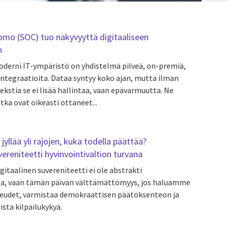
omo (SOC) tuo näkyvyyttä digitaaliseen
n
oderni IT-ympäristö on yhdistelmä pilveä, on-premiä,
ntegraatioita. Dataa syntyy koko ajan, mutta ilman
ekstia se ei lisää hallintaa, vaan epävarmuutta. Ne
tka ovat oikeasti ottaneet...
jyllää yli rajojen, kuka todella päättää?
vereniteetti hyvinvointivaltion turvana
gitaalinen suvereniteetti ei ole abstrakti
ea, vaan tämän päivän välttämättömyys, jos haluamme
keudet, varmistaa demokraattisen päätöksenteon ja
ista kilpailukykyä.