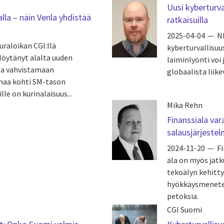
Uusi kyberturva
alla – näin Venla yhdistää
ratkaisuilla
2025-04-04
NI
uraloikan CGI:llä
kyberturvallisuus
 löytänyt alalta uuden
laiminlyönti voi
ta vahvistamaan
globaalista liike
eenaa kohti SM-tason
le on kurinalaisuus...
Mika Rehn
Finanssiala va
salausjärjeste
2024-11-20
F
ala on myös jatk
tekoälyn kehitt
hyökkäysmenetel
petoksia.
CGI Suomi