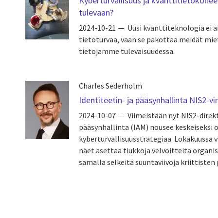
Kyberturvallisuus ja kvanttitietokone
tulevaan?
2024-10-21
Uusi kvanttiteknologia ei 
tietoturvaa, vaan se pakottaa meidät m
tietojamme tulevaisuudessa.
Charles Sederholm
Identiteetin- ja pääsynhallinta NIS2-v
2024-10-07
Viimeistään nyt NIS2-direkt
pääsynhallinta (IAM) nousee keskeiseksi 
kyberturvallisuusstrategiaa. Lokakuussa v
näet asettaa tiukkoja velvoitteita organis
samalla selkeitä suuntaviivoja kriittisten p
Pagination