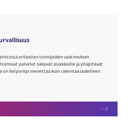
urvallisuus
ristössä erilaisten toimijoiden vaatimukset
 toimivat palvelut näkyvät asiakkaille ja ylläpitävät
ka on helpompi menettää kuin rakentaa uudelleen.
urvallisuus