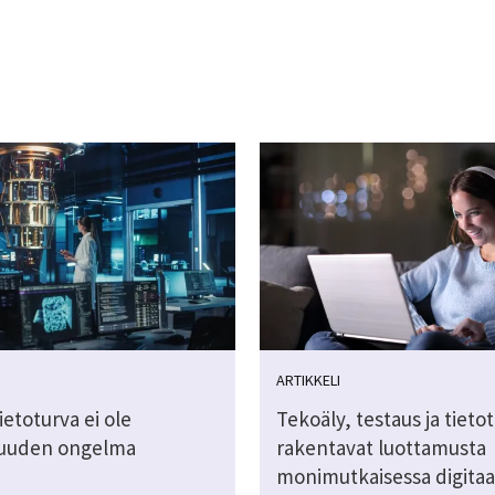
ARTIKKELI
ietoturva ei ole
Tekoäly, testaus ja tieto
suuden ongelma
rakentavat luottamusta
monimutkaisessa digitaa