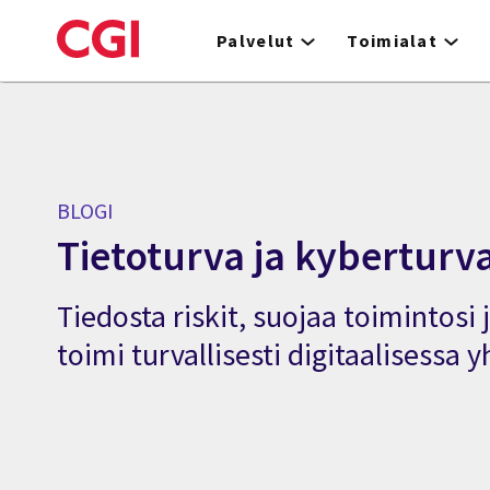
Skip
to
Palvelut
Toimialat
main
content
BLOGI
Tietoturva ja kyberturva
Tiedosta riskit, suojaa toimintosi 
toimi turvallisesti digitaalisessa 