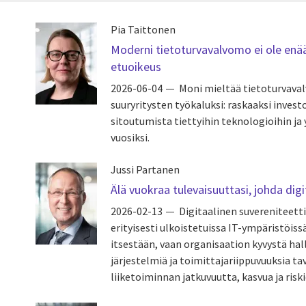
Pia Taittonen
Moderni tietoturvavalvomo ei ole enää
etuoikeus
2026-06-04
Moni mieltää tietoturvava
suuryritysten työkaluksi: raskaaksi investo
sitoutumista tiettyihin teknologioihin ja
vuosiksi.
Jussi Partanen
Älä vuokraa tulevaisuuttasi, johda dig
2026-02-13
Digitaalinen suvereniteett
erityisesti ulkoistetuissa IT-ympäristöiss
itsestään, vaan organisaation kyvystä halli
järjestelmiä ja toimittajariippuvuuksia tav
liiketoiminnan jatkuvuutta, kasvua ja riski