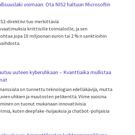
llisuuslaki voimaan: Ota NIS2 haltuun Microsoftin
S2-direktiivi tuo merkittäviä
vaatimuksia kriittisille toimialoille, ja sen
 johtaa jopa 10 miljoonan euron tai 2 %:n sanktioihin
vaihdosta.
rautuu uuteen kyberuhkaan – Kvanttiaika mullistaa
lmät
inanssiala on tunnettu teknologian edelläkävijä, mutta
uvien uhkien ja muutosten pelikenttä. Viime vuosina
yminen on tuonut mukanaan innovatiivisia
miä, kuten deepfake-huijauksia ja chatbot-pohjaisia