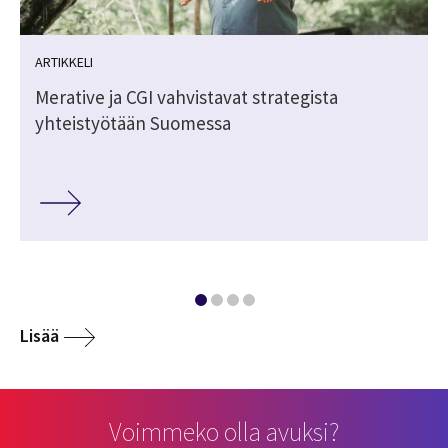
ARTIKKELI
Merative ja CGI vahvistavat strategista
yhteistyötään Suomessa
Lisää
Voimmeko olla avuksi?