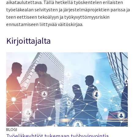
aikataulutettava. Tällä hetkellä työskentelen erilaisten
työeläkealan selvitysten ja järjestelmäprojektien parissa ja
teen eettiseen tekoälyyn ja työkyvyttömyysriskin
ennustamiseen liittyvää väitöskirjaa.
Kirjoittajalta
BLOGI
Työeläkeyhtiöt tukemaan työhyvinvointia