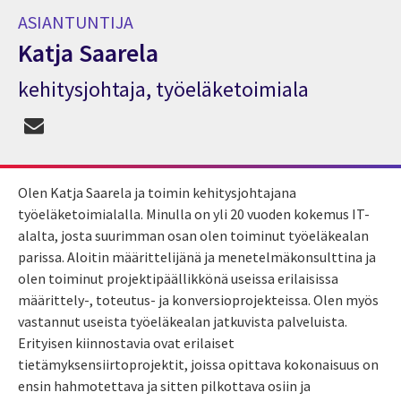
ASIANTUNTIJA
Katja Saarela
kehitysjohtaja, työeläketoimiala
Asiantuntija Katja Saarela
Olen Katja Saarela ja toimin
kehitys
johtajana
työeläketoimialalla. Minulla on
yli
20 vuoden kokemus IT-
alalta, jost
a suurimman osan
olen toiminut työeläkealan
parissa. Aloitin määrittelijänä ja menetelmäkonsulttina ja
olen toiminut projektipäällikkönä useissa erilaisissa
määrittely-, toteutus- ja konversioprojekteissa. Olen myös
vastannut useista työeläkealan jatkuvista palveluista.
Erityisen kiinnostavia ovat erilaiset
tietämyksensiirtoprojektit, joissa opittava kokonaisuus on
ensin hahmotettava ja sitten pilkottava osiin ja