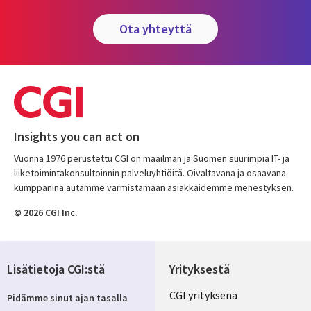
ota yhteyttä
Insights you can act on
Vuonna 1976 perustettu CGI on maailman ja Suomen suurimpia IT- ja
liiketoimintakonsultoinnin palveluyhtiöitä. Oivaltavana ja osaavana
kumppanina autamme varmistamaan asiakkaidemme menestyksen.
© 2026 CGI Inc.
Lisätietoja CGI:stä
Yrityksestä
Useful
CGI yrityksenä
Pidämme sinut ajan tasalla