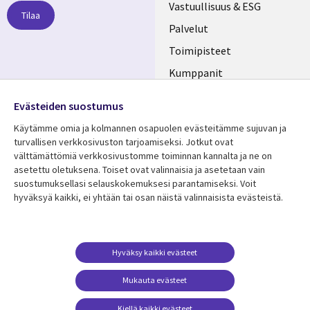
links
Vastuullisuus & ESG
Tilaa
FINLAND
Palvelut
Toimipisteet
Kumppanit
Seuraa meitä
Uutishuone
Evästeiden suostumus
Social
Ura CGI:llä
Käytämme omia ja kolmannen osapuolen evästeitämme sujuvan ja
Media
turvallisen verkkosivuston tarjoamiseksi. Jotkut ovat
FINLAND
välttämättömiä verkkosivustomme toiminnan kannalta ja ne on
asetettu oletuksena. Toiset ovat valinnaisia ​​ja asetetaan vain
Resurssikeskus
Lisätietoa
suostumuksellasi selauskokemuksesi parantamiseksi. Voit
hyväksyä kaikki, ei yhtään tai osan näistä valinnaisista evästeistä.
Library
Legal
Asiakastarinat
Tietosuoja
Links
FINLAND
Artikkelit
Tietosuojaseloste
FINLAND
Blogit
Käyttöehdot
Hyväksy kaikki evästeet
Tapahtumat
Yhteystiedot
Mukauta evästeet
Podcastit
Evästeasetuksesi
Kiellä kaikki evästeet