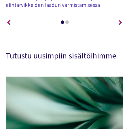
elintarvikkeiden laadun varmistamisessa
au
Tutustu uusimpiin sisältöihimme