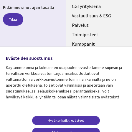
Useful
CGI yrityksenä
Pidämme sinut ajan tasalla
links
Vastuullisuus & ESG
Tilaa
FINLAND
Palvelut
Toimipisteet
Kumppanit
Seuraa meitä
Uutishuone
Evästeiden suostumus
Social
Ura CGI:llä
Käytämme omia ja kolmannen osapuolen evästeitämme sujuvan ja
Media
turvallisen verkkosivuston tarjoamiseksi. Jotkut ovat
FINLAND
välttämättömiä verkkosivustomme toiminnan kannalta ja ne on
asetettu oletuksena. Toiset ovat valinnaisia ​​ja asetetaan vain
Resurssikeskus
Lisätietoa
suostumuksellasi selauskokemuksesi parantamiseksi. Voit
hyväksyä kaikki, ei yhtään tai osan näistä valinnaisista evästeistä.
Library
Legal
Asiakastarinat
Tietosuoja
Links
FINLAND
Artikkelit
Tietosuojaseloste
FINLAND
Blogit
Käyttöehdot
Hyväksy kaikki evästeet
Tapahtumat
Yhteystiedot