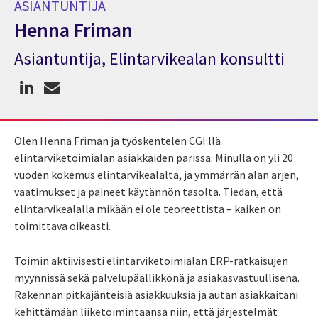
ASIANTUNTIJA
Henna Friman
Asiantuntija, Elintarvikealan konsultti
Asiantuntija Henna Friman
Olen Henna Friman ja työskentelen CGI:llä
elintarviketoimialan asiakkaiden parissa. Minulla on yli 20
vuoden kokemus elintarvikealalta, ja ymmärrän alan arjen,
vaatimukset ja paineet käytännön tasolta. Tiedän, että
elintarvikealalla mikään ei ole teoreettista – kaiken on
toimittava oikeasti.
Toimin aktiivisesti elintarviketoimialan ERP-ratkaisujen
myynnissä sekä palvelupäällikkönä ja asiakasvastuullisena.
Rakennan pitkäjänteisiä asiakkuuksia ja autan asiakkaitani
kehittämään liiketoimintaansa niin, että järjestelmät