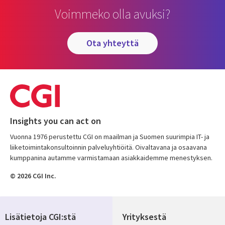
Voimmeko olla avuksi?
ota yhteyttä
Insights you can act on
Vuonna 1976 perustettu CGI on maailman ja Suomen suurimpia IT- ja
liiketoimintakonsultoinnin palveluyhtiöitä. Oivaltavana ja osaavana
kumppanina autamme varmistamaan asiakkaidemme menestyksen.
© 2026 CGI Inc.
Lisätietoja CGI:stä
Yrityksestä