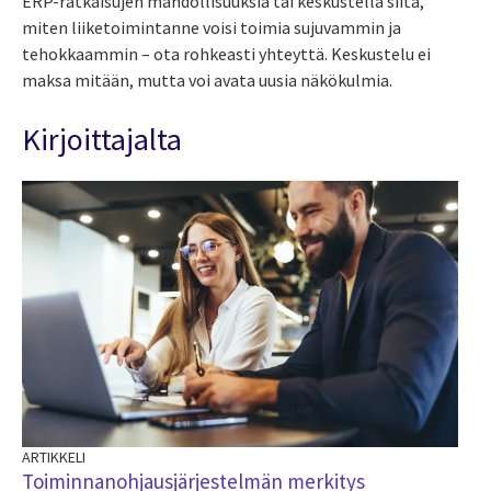
ERP-ratkaisujen mahdollisuuksia tai keskustella siitä,
miten liiketoimintanne voisi toimia sujuvammin ja
tehokkaammin – ota rohkeasti yhteyttä. Keskustelu ei
maksa mitään, mutta voi avata uusia näkökulmia.
Kirjoittajalta
ARTIKKELI
BL
Toiminnanohjausjärjestelmän merkitys
El