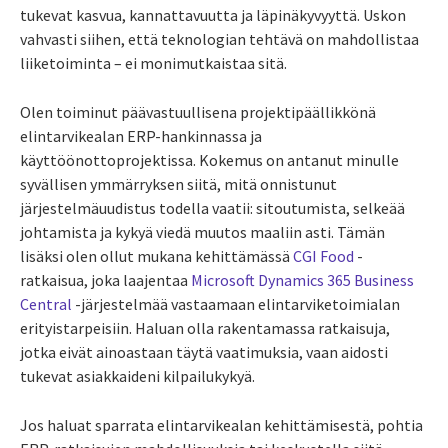
tukevat kasvua, kannattavuutta ja läpinäkyvyyttä. Uskon
vahvasti siihen, että teknologian tehtävä on mahdollistaa
liiketoiminta – ei monimutkaistaa sitä.
Olen toiminut päävastuullisena projektipäällikkönä
elintarvikealan ERP-hankinnassa ja
käyttöönottoprojektissa. Kokemus on antanut minulle
syvällisen ymmärryksen siitä, mitä onnistunut
järjestelmäuudistus todella vaatii: sitoutumista, selkeää
johtamista ja kykyä viedä muutos maaliin asti. Tämän
lisäksi olen ollut mukana kehittämässä
CGI Food
-
ratkaisua, joka laajentaa
Microsoft Dynamics 365 Business
Central
-järjestelmää vastaamaan elintarviketoimialan
erityistarpeisiin. Haluan olla rakentamassa ratkaisuja,
jotka eivät ainoastaan täytä vaatimuksia, vaan aidosti
tukevat asiakkaideni kilpailukykyä.
Jos haluat sparrata elintarvikealan kehittämisestä, pohtia