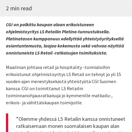
2 min read
CGI on palkittu kaupan alaan erikoistuneen
ohjelmistoyritys LS Retailin Platina-tunnustuksella.
Platinatason kumppanuus edellyttää yhteistyöyritykseltä
asiantuntemusta, laajaa kokemusta sekä vahvaa näyttöä
onnistuneista LS Retail -ratkaisujen toimituksista.
Maailman johtava retail ja hospitality -toimialoihin
erikoistunut ohjelmistoyritys LS Retail on tehnyt jo yli 15
vuoden ajan menestyksekästä yhteistyötä CGI Suomen
kanssa. CGI on toimittanut LS Retailin
toiminnanohjausratkaisuja jo kymmenille matkailu-,
erikois- ja vähittäiskaupan toimijoille.
”Olemme yhdessä LS Retailin kanssa onnistuneet
ratkaisemaan monen suomalaisen kaupan alan