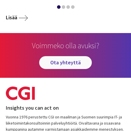
Lisää
Voimmeko olla avuksi?
ota yhteyttä
Insights you can act on
Vuonna 1976 perustettu CGI on maailman ja Suomen suurimpia IT- ja
liiketoimintakonsultoinnin palveluyhtiöitä. Oivaltavana ja osaavana
kumppanina autamme varmistamaan asiakkaidemme menestyksen.