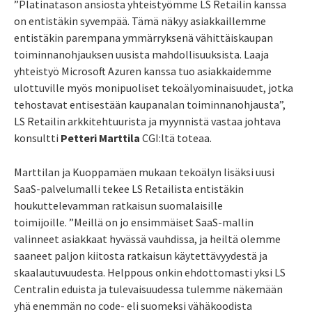
”Platinatason ansiosta yhteistyömme LS Retailin kanssa
on entistäkin syvempää. Tämä näkyy asiakkaillemme
entistäkin parempana ymmärryksenä vähittäiskaupan
toiminnanohjauksen uusista mahdollisuuksista. Laaja
yhteistyö Microsoft Azuren kanssa tuo asiakkaidemme
ulottuville myös monipuoliset tekoälyominaisuudet, jotka
tehostavat entisestään kaupanalan toiminnanohjausta”,
LS
Retailin arkkitehtuurista ja myynnistä vastaa johtava
konsultti
Petteri Marttila
CGI:ltä toteaa.
Marttilan ja Kuoppamäen mukaan tekoälyn lisäksi uusi
SaaS-palvelumalli tekee LS Retailista entistäkin
houkuttelevamman ratkaisun suomalaisille
toimijoille.
”Meillä on jo ensimmäiset SaaS-mallin
valinneet asiakkaat hyvässä vauhdissa, ja heiltä olemme
saaneet paljon kiitosta ratkaisun käytettävyydestä ja
skaalautuvuudesta. Helppous onkin ehdottomasti yksi LS
Centralin eduista ja tulevaisuudessa tulemme näkemään
yhä enemmän no code- eli suomeksi vähäkoodista