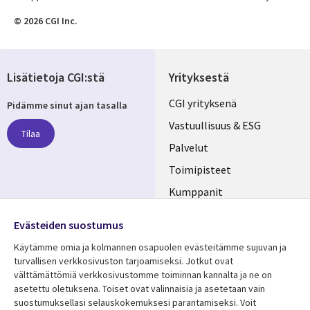
© 2026 CGI Inc.
Lisätietoja CGI:stä
Yrityksestä
Useful
CGI yrityksenä
Pidämme sinut ajan tasalla
links
Vastuullisuus & ESG
Tilaa
FINLAND
Palvelut
Toimipisteet
Kumppanit
Seuraa meitä
Uutishuone
Evästeiden suostumus
Social
Ura CGI:llä
Käytämme omia ja kolmannen osapuolen evästeitämme sujuvan ja
Media
turvallisen verkkosivuston tarjoamiseksi. Jotkut ovat
FINLAND
välttämättömiä verkkosivustomme toiminnan kannalta ja ne on
asetettu oletuksena. Toiset ovat valinnaisia ​​ja asetetaan vain
Resurssikeskus
Lisätietoa
suostumuksellasi selauskokemuksesi parantamiseksi. Voit