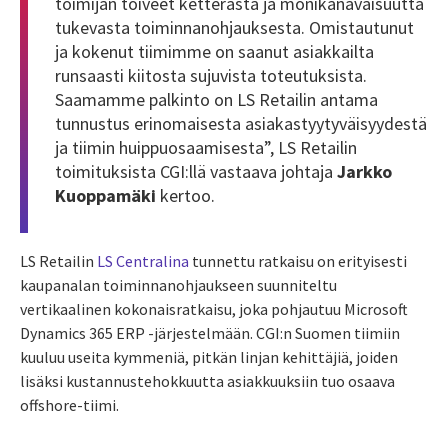
toimijan toiveet ketterästä ja monikanavaisuutta
tukevasta toiminnanohjauksesta. Omistautunut
ja kokenut tiimimme on saanut asiakkailta
runsaasti kiitosta sujuvista toteutuksista.
Saamamme palkinto on LS Retailin antama
tunnustus erinomaisesta asiakastyytyväisyydestä
ja tiimin huippuosaamisesta”, LS Retailin
toimituksista CGI:llä vastaava johtaja
Jarkko
Kuoppamäki
kertoo.
LS Retailin
LS Centralina
tunnettu ratkaisu on erityisesti
kaupanalan toiminnanohjaukseen suunniteltu
vertikaalinen kokonaisratkaisu, joka pohjautuu Microsoft
Dynamics 365 ERP -järjestelmään. CGI:n Suomen tiimiin
kuuluu useita kymmeniä, pitkän linjan kehittäjiä, joiden
lisäksi kustannustehokkuutta asiakkuuksiin tuo osaava
offshore-tiimi.