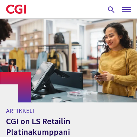
Skip
to
main
content
ARTIKKELI
CGI on LS Retailin
Platinakumppani