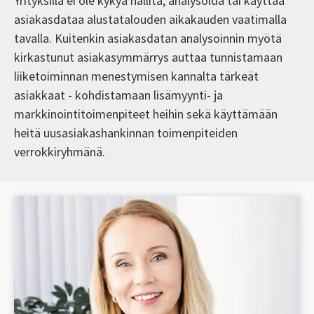
Yrityksillä ei ole kykyä hallita, analysoida tai käyttää
asiakasdataa alustatalouden aikakauden vaatimalla
tavalla. Kuitenkin asiakasdatan analysoinnin myötä
kirkastunut asiakasymmärrys auttaa tunnistamaan
liiketoiminnan menestymisen kannalta tärkeät
asiakkaat - kohdistamaan lisämyynti- ja
markkinointitoimenpiteet heihin sekä käyttämään
heitä uusasiakashankinnan toimenpiteiden
verrokkiryhmänä.