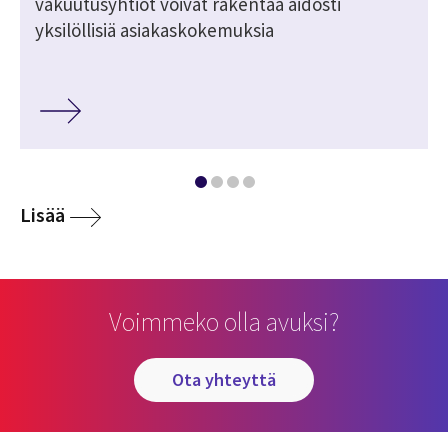
vakuutusyhtiöt voivat rakentaa aidosti
yksilöllisiä asiakaskokemuksia
Lisää
Voimmeko olla avuksi?
ota yhteyttä