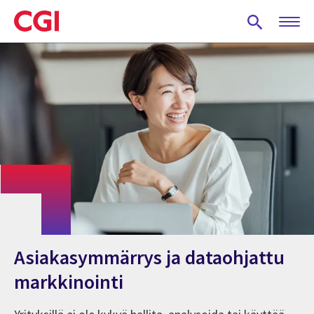
Skip
to
main
content
Asiakasymmärrys ja dataohjattu
markkinointi