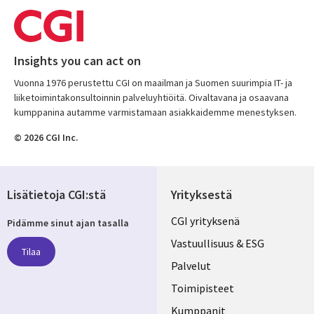
Insights you can act on
Vuonna 1976 perustettu CGI on maailman ja Suomen suurimpia IT- ja
liiketoimintakonsultoinnin palveluyhtiöitä. Oivaltavana ja osaavana
kumppanina autamme varmistamaan asiakkaidemme menestyksen.
© 2026 CGI Inc.
Lisätietoja CGI:stä
Yrityksestä
Useful
CGI yrityksenä
Pidämme sinut ajan tasalla
links
Vastuullisuus & ESG
Tilaa
FINLAND
Palvelut
Toimipisteet
Kumppanit