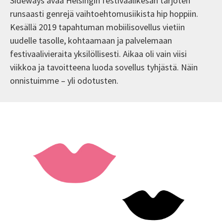
Sideways avaa Helsingin festivaalikesän tarjoten
runsaasti genrejä vaihtoehtomusiikista hip hoppiin.
Kesällä 2019 tapahtuman mobiilisovellus vietiin
uudelle tasolle, kohtaamaan ja palvelemaan
festivaalivieraita yksilöllisesti. Aikaa oli vain viisi
viikkoa ja tavoitteena luoda sovellus tyhjästä. Näin
onnistuimme – yli odotusten.