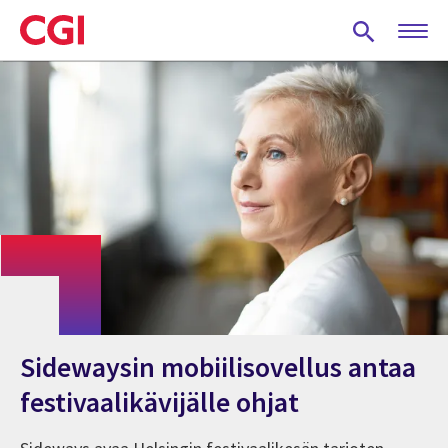
Skip
to
main
content
Sidewaysin mobiilisovellus antaa
festivaalikävijälle ohjat