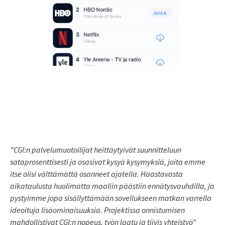
”
CGI:n palvelumuotoilijat heittäytyivät suunnitteluun
sataprosenttisesti ja osasivat kysyä kysymyksiä, joita emme
itse olisi välttämättä osanneet ajatella. Haastavasta
aikataulusta huolimatta maaliin päästiin ennätysvauhdilla, ja
pystyimme jopa sisällyttämään sovellukseen matkan varrella
ideoituja lisäominaisuuksia. Projektissa onnistumisen
mahdollistivat CGI:n nopeus, työn laatu ja tiivis yhteistyö”