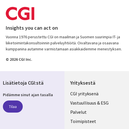
Insights you can act on
Vuonna 1976 perustettu CGI on maailman ja Suomen suurimpia IT- ja
liiketoimintakonsultoinnin palveluyhtiöitä. Oivaltavana ja osaavana
kumppanina autamme varmistamaan asiakkaidemme menestyksen.
© 2026 CGI Inc.
Lisätietoja CGI:stä
Yrityksestä
Useful
CGI yrityksenä
Pidämme sinut ajan tasalla
links
Vastuullisuus & ESG
Tilaa
FINLAND
Palvelut
Toimipisteet