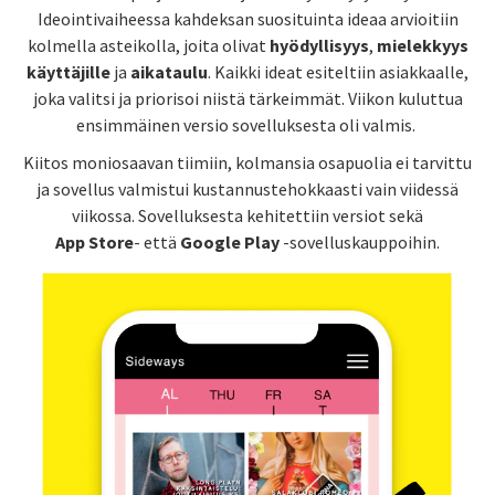
Ideointivaiheessa kahdeksan suosituinta ideaa arvioitiin
kolmella asteikolla, joita olivat
hyödyllisyys
,
mielekkyys
käyttäjille
ja
aikataulu
. Kaikki ideat esiteltiin asiakkaalle,
joka valitsi ja priorisoi niistä tärkeimmät. Viikon kuluttua
ensimmäinen versio sovelluksesta oli valmis.
Kiitos moniosaavan tiimiin, kolmansia osapuolia ei tarvittu
ja sovellus valmistui kustannustehokkaasti
vain viidessä
viikossa. Sovelluksesta kehitettiin versiot sekä
App Store
- että
Google Play
-sovelluskauppoihin.