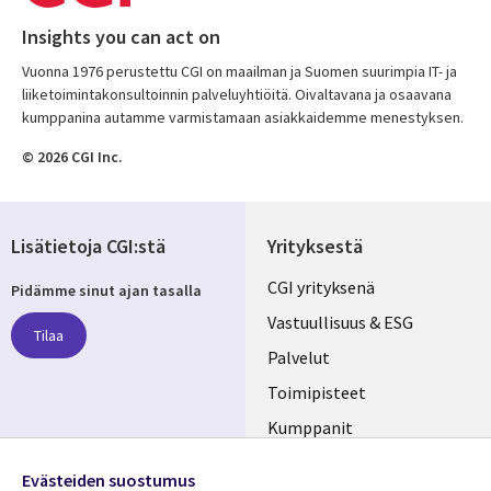
Insights you can act on
Vuonna 1976 perustettu CGI on maailman ja Suomen suurimpia IT- ja
liiketoimintakonsultoinnin palveluyhtiöitä. Oivaltavana ja osaavana
kumppanina autamme varmistamaan asiakkaidemme menestyksen.
© 2026 CGI Inc.
Lisätietoja CGI:stä
Yrityksestä
Useful
CGI yrityksenä
Pidämme sinut ajan tasalla
links
Vastuullisuus & ESG
Tilaa
FINLAND
Palvelut
Toimipisteet
Kumppanit
Seuraa meitä
Uutishuone
Evästeiden suostumus