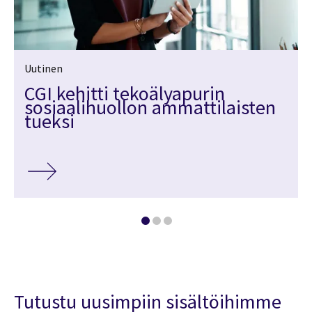
Uutinen
CGI kehitti tekoälyapurin
sosiaalihuollon ammattilaisten
tueksi
Tutustu uusimpiin sisältöihimme