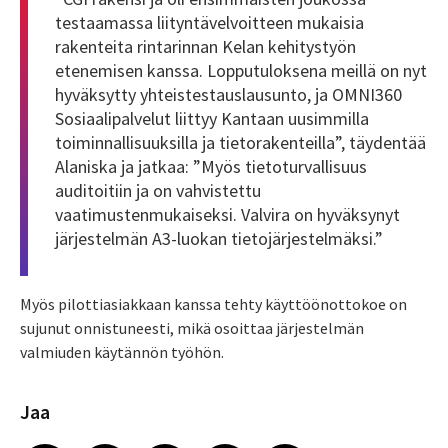
testaamassa liityntävelvoitteen mukaisia
rakenteita rintarinnan Kelan kehitystyön
etenemisen kanssa. Lopputuloksena meillä on nyt
hyväksytty yhteistestauslausunto, ja OMNI360
Sosiaalipalvelut liittyy Kantaan uusimmilla
toiminnallisuuksilla ja tietorakenteilla”, täydentää
Alaniska ja jatkaa: ”Myös tietoturvallisuus
auditoitiin ja on vahvistettu
vaatimustenmukaiseksi. Valvira on hyväksynyt
järjestelmän A3-luokan tietojärjestelmäksi.”
Myös pilottiasiakkaan kanssa tehty käyttöönottokoe on
sujunut onnistuneesti, mikä osoittaa järjestelmän
valmiuden käytännön työhön.
Jaa