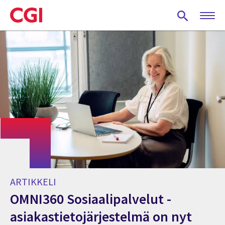
Skip
to
main
content
ARTIKKELI
OMNI360 Sosiaalipalvelut -
asiakastietojärjestelmä on nyt