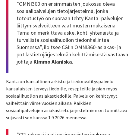
”
OMNI360 on ensimmäisten joukossa oleva
sosiaalipalvelujen tietojärjestelmä, jonka
toteutustyö on suoraan tehty Kanta -palvelujen
liittymisvelvoitteen vaatimusten mukaisena.
Tämä on merkittävä askel kohti yhtenäistä ja
turvallista sosiaalihuollon tiedonhallintaa
Suomessa”, iloitsee CGI:n OMNI360-asiakas- ja
potilastietojärjestelmän kehittämisestä vastaava
johtaja
Kimmo Alaniska
.
Kanta on kansallinen arkisto ja tiedonvälityspalvelu
kansalaisten terveystiedoille, resepteille ja pian myös
sosiaalihuollon asiakastiedoille. Palvelu on kehittynyt
vaiheittain viime vuosien aikana. Kaikkien
sosiaalipalvelujen asiakastietojärjestelmien on toimittava
sujuvasti sen kanssa 1.9.2026 mennessä.
”CGI rakensi ja oli ensimmäisten joukossa