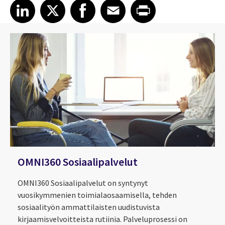
Share article on LinkedIn
Share article on X
Share article on Facebook
Share article on Email
Share article on Print
LinkedIn
X
Facebook
Email
Print
OMNI360 Sosiaalipalvelut
OMNI360 Sosiaalipalvelut on syntynyt
vuosikymmenien toimialaosaamisella, tehden
sosiaalityön ammattilaisten uudistuvista
kirjaamisvelvoitteista rutiinia. Palveluprosessi on