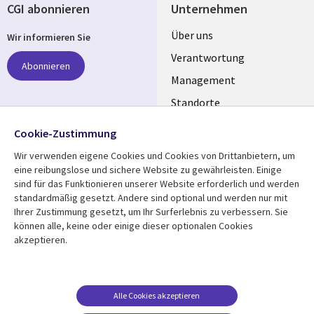
CGI abonnieren
Unternehmen
Useful
Über uns
Wir informieren Sie
links
Verantwortung
Abonnieren
GERMANY
Management
Standorte
Allianzen
Folgen Sie uns
Cookie-Zustimmung
Merger
Wir verwenden eigene Cookies und Cookies von Drittanbietern, um
Social
eine reibungslose und sichere Website zu gewährleisten. Einige
Media
sind für das Funktionieren unserer Website erforderlich und werden
GERMANY
standardmäßig gesetzt. Andere sind optional und werden nur mit
Ihrer Zustimmung gesetzt, um Ihr Surferlebnis zu verbessern. Sie
Mediathek
Rechtliches
können alle, keine oder einige dieser optionalen Cookies
akzeptieren.
Library
Legal
Aktuelles
Allgemeine
Geschäftsbedingungen
Links
GERMANY
Artikel
Beschwerden/Hinweise
GERMANY
Blogs
Alle Cookies akzeptieren
Compliance
Events