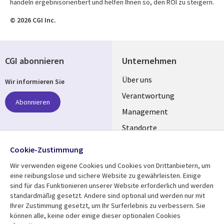
handeln ergebnisorientiert und helfen Ihnen so, den ROI zu steigern.
© 2026 CGI Inc.
CGI abonnieren
Unternehmen
Useful
Über uns
Wir informieren Sie
links
Verantwortung
Abonnieren
GERMANY
Management
Standorte
Allianzen
Folgen Sie uns
Cookie-Zustimmung
Merger
Wir verwenden eigene Cookies und Cookies von Drittanbietern, um
Social
eine reibungslose und sichere Website zu gewährleisten. Einige
Media
sind für das Funktionieren unserer Website erforderlich und werden
GERMANY
standardmäßig gesetzt. Andere sind optional und werden nur mit
Ihrer Zustimmung gesetzt, um Ihr Surferlebnis zu verbessern. Sie
Mediathek
Rechtliches
können alle, keine oder einige dieser optionalen Cookies