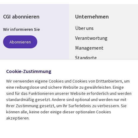
CGI abonnieren
Unternehmen
Useful
Über uns
Wir informieren Sie
links
Verantwortung
Abonnieren
GERMANY
Management
Standorte
Allianzen
Folgen Sie uns
Cookie-Zustimmung
Merger
Wir verwenden eigene Cookies und Cookies von Drittanbietern, um
Social
eine reibungslose und sichere Website zu gewährleisten. Einige
Media
sind für das Funktionieren unserer Website erforderlich und werden
GERMANY
standardmäßig gesetzt. Andere sind optional und werden nur mit
Ihrer Zustimmung gesetzt, um Ihr Surferlebnis zu verbessern. Sie
Mediathek
Rechtliches
können alle, keine oder einige dieser optionalen Cookies
akzeptieren.
Library
Legal
Aktuelles
Allgemeine
Geschäftsbedingungen
Links
GERMANY
Artikel
Beschwerden/Hinweise