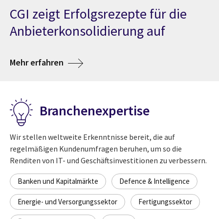
Kommunikationslösung
Wir unterstützen Unternehmen
Der PAC-RADAR 2026 würdigt uns
CGI zeigt Erfolgsrezepte für die
für die NATO
und Organisationen dabei, auch im
mit der höchsten Auszeichnung.
Anbieterkonsolidierung auf
über Führ
Erfahren Sie mehr über unsere Auszeichnung
Krisenfall handlungsfähig zu
Projekt HERMES unterstützt die durchgängige
bleiben.
über Mehr Effizienz im Einkauf
über Best of
Erfahren Sie mehr über unsere Bewertung
Mehr erfahren
Führungsfähigkeit des internationalen
Verteidigungsbündnisses
über Gemeinsam zu neuer Resilienz
Erfahren Sie mehr
Branchenexpertise
über CGI liefert sich
Lesen Sie unsere Pressemeldung
Wir stellen weltweite Erkenntnisse bereit, die auf
regelmäßigen Kundenumfragen beruhen, um so die
Renditen von IT- und Geschäftsinvestitionen zu verbessern.
Banken und Kapitalmärkte
Defence & Intelligence
Energie- und Versorgungssektor
Fertigungssektor