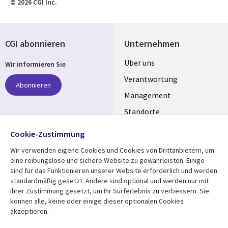
© 2026 CGI Inc.
CGI abonnieren
Unternehmen
Useful
Über uns
Wir informieren Sie
links
Verantwortung
Abonnieren
GERMANY
Management
Standorte
Allianzen
Folgen Sie uns
Cookie-Zustimmung
Merger
Wir verwenden eigene Cookies und Cookies von Drittanbietern, um
Social
eine reibungslose und sichere Website zu gewährleisten. Einige
Media
sind für das Funktionieren unserer Website erforderlich und werden
GERMANY
standardmäßig gesetzt. Andere sind optional und werden nur mit
Ihrer Zustimmung gesetzt, um Ihr Surferlebnis zu verbessern. Sie
Mediathek
Rechtliches
können alle, keine oder einige dieser optionalen Cookies
akzeptieren.
Library
Legal
Aktuelles
Allgemeine
Geschäftsbedingungen