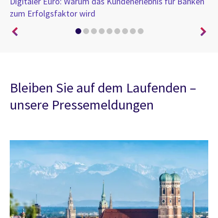
Digitaler Euro: Warum das Kundenerlebnis für Banken
Vo
zum Erfolgsfaktor wird
de
Bleiben Sie auf dem Laufenden –
unsere Pressemeldungen