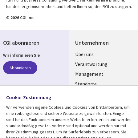
handeln ergebnisorientiert und helfen Ihnen so, den ROI zu steigern.
© 2026 CGI Inc.
CGI abonnieren
Unternehmen
Useful
Über uns
Wir informieren Sie
links
Verantwortung
Abonnieren
GERMANY
Management
Standorte
Allianzen
Folgen Sie uns
Cookie-Zustimmung
Merger
Wir verwenden eigene Cookies und Cookies von Drittanbietern, um
Social
eine reibungslose und sichere Website zu gewährleisten. Einige
Media
sind für das Funktionieren unserer Website erforderlich und werden
GERMANY
standardmäßig gesetzt. Andere sind optional und werden nur mit
Ihrer Zustimmung gesetzt, um Ihr Surferlebnis zu verbessern. Sie
Mediathek
Rechtliches
können alle, keine oder einige dieser optionalen Cookies