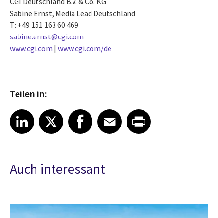
CGI Deutschland B.V. & Co. KG
Sabine Ernst, Media Lead Deutschland
T: +49 151 163 60 469
sabine.ernst@cgi.com
www.cgi.com
|
www.cgi.com/de
Teilen in:
Share article on LinkedIn
Share article on X
Share article on Facebook
Share article on Email
Share article on Print
LinkedIn
X
Facebook
Email
Print
Auch interessant