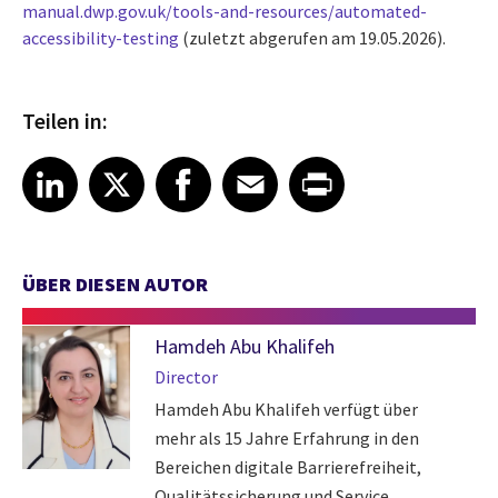
manual.dwp.gov.uk/tools-and-resources/automated-
accessibility-testing
(zuletzt abgerufen am 19.05.2026).
Teilen in:
Share article on LinkedIn
Share article on X
Share article on Facebook
Share article on Email
Share article on Print
LinkedIn
X
Facebook
Email
Print
ÜBER DIESEN AUTOR
Hamdeh Abu Khalifeh
Director
Hamdeh Abu Khalifeh verfügt über
mehr als 15 Jahre Erfahrung in den
Bereichen digitale Barrierefreiheit,
Qualitätssicherung und Service