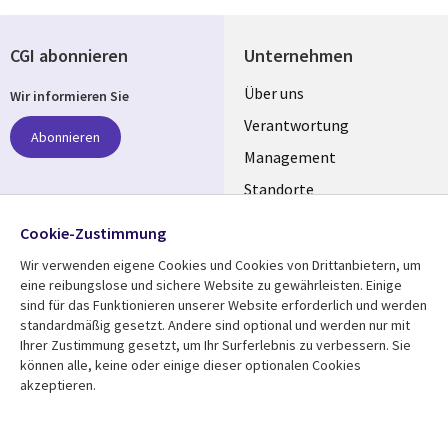
CGI abonnieren
Unternehmen
Useful
Über uns
Wir informieren Sie
links
Verantwortung
Abonnieren
GERMANY
Management
Standorte
Allianzen
Folgen Sie uns
Cookie-Zustimmung
Merger
Wir verwenden eigene Cookies und Cookies von Drittanbietern, um
Social
eine reibungslose und sichere Website zu gewährleisten. Einige
Media
sind für das Funktionieren unserer Website erforderlich und werden
GERMANY
standardmäßig gesetzt. Andere sind optional und werden nur mit
Ihrer Zustimmung gesetzt, um Ihr Surferlebnis zu verbessern. Sie
Mediathek
Rechtliches
können alle, keine oder einige dieser optionalen Cookies
akzeptieren.
Library
Legal
Aktuelles
Allgemeine
Geschäftsbedingungen
Links
GERMANY
Artikel