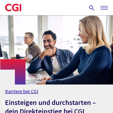
Skip
to
main
content
Karriere bei CGI
Einsteigen und durchstarten –
dein Direkteinstieg bei CGI