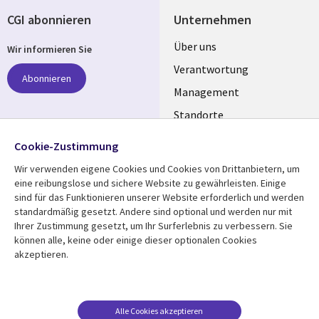
CGI abonnieren
Unternehmen
Useful
Über uns
Wir informieren Sie
links
Verantwortung
Abonnieren
GERMANY
Management
Standorte
Allianzen
Folgen Sie uns
Cookie-Zustimmung
Merger
Wir verwenden eigene Cookies und Cookies von Drittanbietern, um
Social
eine reibungslose und sichere Website zu gewährleisten. Einige
Media
sind für das Funktionieren unserer Website erforderlich und werden
GERMANY
standardmäßig gesetzt. Andere sind optional und werden nur mit
Ihrer Zustimmung gesetzt, um Ihr Surferlebnis zu verbessern. Sie
Mediathek
Rechtliches
können alle, keine oder einige dieser optionalen Cookies
akzeptieren.
Library
Legal
Aktuelles
Allgemeine
Geschäftsbedingungen
Links
GERMANY
Artikel
Beschwerden/Hinweise
GERMANY
Blogs
Alle Cookies akzeptieren