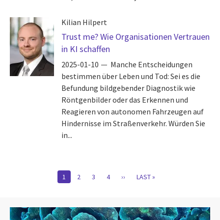
Kilian Hilpert
Trust me? Wie Organisationen Vertrauen
in KI schaffen
2025-01-10
Manche Entscheidungen
bestimmen über Leben und Tod: Sei es die
Befundung bildgebender Diagnostik wie
Röntgenbilder oder das Erkennen und
Reagieren von autonomen Fahrzeugen auf
Hindernisse im Straßenverkehr. Würden Sie
in...
Pagination
CURRENT
1
PAGE
2
PAGE
3
PAGE
4
NÄCHSTE
››
LETZTE
LAST »
PAGE
SEITE
SEITE