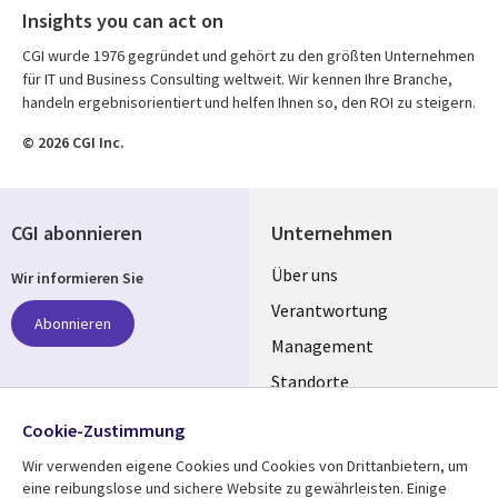
Insights you can act on
CGI wurde 1976 gegründet und gehört zu den größten Unternehmen
für IT und Business Consulting weltweit. Wir kennen Ihre Branche,
handeln ergebnisorientiert und helfen Ihnen so, den ROI zu steigern.
© 2026 CGI Inc.
CGI abonnieren
Unternehmen
Useful
Über uns
Wir informieren Sie
links
Verantwortung
Abonnieren
GERMANY
Management
Standorte
Allianzen
Folgen Sie uns
Cookie-Zustimmung
Merger
Wir verwenden eigene Cookies und Cookies von Drittanbietern, um
Social
eine reibungslose und sichere Website zu gewährleisten. Einige
Media