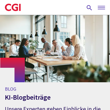
Skip
to
main
content
BLOG
KI-Blogbeiträge
Unsere Experten geben Einblicke in die