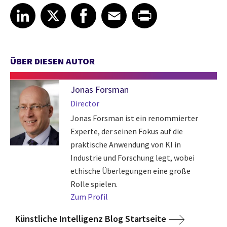
Share article on LinkedIn
Share article on X
Share article on Facebook
Share article on Email
Share article on Print
LinkedIn
X
Facebook
Email
Print
ÜBER DIESEN AUTOR
Jonas Forsman
Director
Jonas Forsman ist ein renommierter
Experte, der seinen Fokus auf die
praktische Anwendung von KI in
Industrie und Forschung legt, wobei
ethische Überlegungen eine große
Rolle spielen.
Zum Profil
Künstliche Intelligenz Blog Startseite