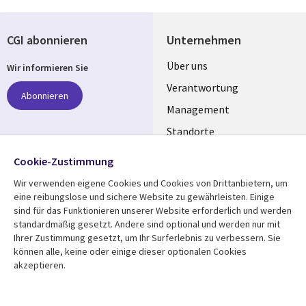
CGI abonnieren
Unternehmen
Useful
Über uns
Wir informieren Sie
links
Verantwortung
Abonnieren
GERMANY
Management
Standorte
Allianzen
Folgen Sie uns
Cookie-Zustimmung
Merger
Wir verwenden eigene Cookies und Cookies von Drittanbietern, um
Social
eine reibungslose und sichere Website zu gewährleisten. Einige
Media
sind für das Funktionieren unserer Website erforderlich und werden
GERMANY
standardmäßig gesetzt. Andere sind optional und werden nur mit
Ihrer Zustimmung gesetzt, um Ihr Surferlebnis zu verbessern. Sie
Mediathek
Rechtliches
können alle, keine oder einige dieser optionalen Cookies
akzeptieren.
Library
Legal
Aktuelles
Allgemeine
Geschäftsbedingungen
Links
GERMANY
Artikel