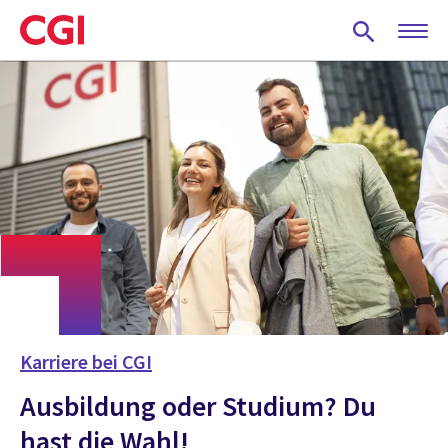
Skip
to
main
content
Karriere bei CGI
Ausbildung oder Studium? Du
hast die Wahl!