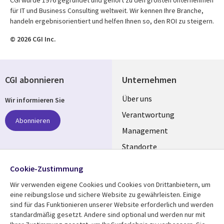
für IT und Business Consulting weltweit. Wir kennen Ihre Branche,
handeln ergebnisorientiert und helfen Ihnen so, den ROI zu steigern.
© 2026 CGI Inc.
CGI abonnieren
Unternehmen
Useful
Über uns
Wir informieren Sie
links
Verantwortung
Abonnieren
GERMANY
Management
Standorte
Allianzen
Folgen Sie uns
Cookie-Zustimmung
Merger
Wir verwenden eigene Cookies und Cookies von Drittanbietern, um
Social
eine reibungslose und sichere Website zu gewährleisten. Einige
Media
sind für das Funktionieren unserer Website erforderlich und werden
GERMANY
standardmäßig gesetzt. Andere sind optional und werden nur mit