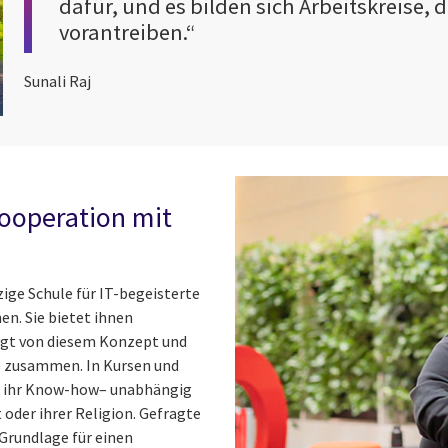
dafür, und es bilden sich Arbeitskreise,
vorantreiben.“
Sunali Raj
Kooperation mit
zige Schule für IT-begeisterte
n. Sie bietet ihnen
eugt von diesem Konzept und
e zusammen. In Kursen und
en ihr Know-how– unabhängig
 oder ihrer Religion. Gefragte
Grundlage für einen