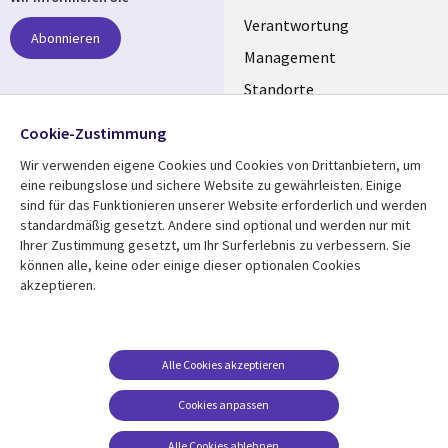
links
Verantwortung
Abonnieren
GERMANY
Management
Standorte
Allianzen
Folgen Sie uns
Cookie-Zustimmung
Merger
Wir verwenden eigene Cookies und Cookies von Drittanbietern, um
Social
eine reibungslose und sichere Website zu gewährleisten. Einige
Media
sind für das Funktionieren unserer Website erforderlich und werden
GERMANY
standardmäßig gesetzt. Andere sind optional und werden nur mit
Ihrer Zustimmung gesetzt, um Ihr Surferlebnis zu verbessern. Sie
Mediathek
Rechtliches
können alle, keine oder einige dieser optionalen Cookies
akzeptieren.
Library
Legal
Aktuelles
Allgemeine
Geschäftsbedingungen
Links
GERMANY
Artikel
Beschwerden/Hinweise
GERMANY
Blogs
Alle Cookies akzeptieren
Compliance
Events
Cookies anpassen
Datenschutz
Podcasts
Impressum
Alle Cookies ablehnen