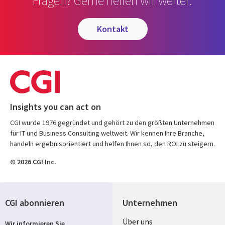
Fragen? Gerne helfen wir weiter.
kontakt
Insights you can act on
CGI wurde 1976 gegründet und gehört zu den größten Unternehmen
für IT und Business Consulting weltweit. Wir kennen Ihre Branche,
handeln ergebnisorientiert und helfen Ihnen so, den ROI zu steigern.
© 2026 CGI Inc.
CGI abonnieren
Unternehmen
Useful
Über uns
Wir informieren Sie