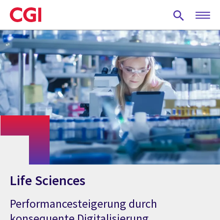
Skip
to
main
content
Life Sciences
Performancesteigerung durch
konsequente Digitalisierung