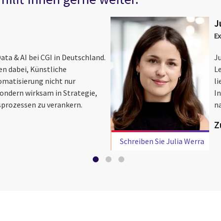
J
E
Data & AI bei CGI in Deutschland.
J
n dabei, Künstliche
Le
omatisierung nicht nur
l
ondern wirksam in Strategie,
In
sprozessen zu verankern.
n
Z
Schreiben Sie Julia Werra