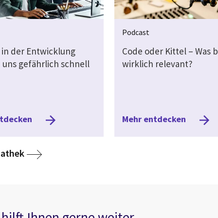
Podcast
s in der Entwicklung
Code oder Kittel – Was b
uns gefährlich schnell
wirklich relevant?
ntdecken
Mehr entdecken
media
iathek
ilft Ihnen gerne weiter.