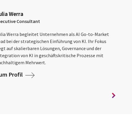
ulia Werra
xecutive Consultant
ulia Werra begleitet Unternehmen als AI Go-to-Market
ad bei der strategischen Einführung von KI. Ihr Fokus
iegt auf skalierbaren Lösungen, Governance und der
tegration von KI in geschäftskritische Prozesse mit
achhaltigem Mehrwert.
um Profil
Sch
Sen