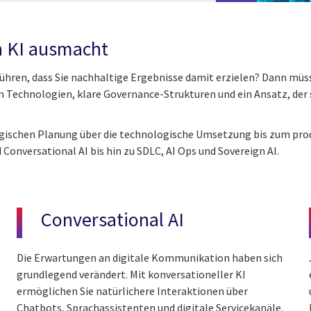
n KI ausmacht
hren, dass Sie nachhaltige Ergebnisse damit erzielen? Dann müs
en Technologien, klare Governance-Strukturen und ein Ansatz, der
ategischen Planung über die technologische Umsetzung bis zum pr
 Conversational AI bis hin zu SDLC, AI Ops und Sovereign AI.
Conversational AI
Die Erwartungen an digitale Kommunikation haben sich
grundlegend verändert. Mit konversationeller KI
ermöglichen Sie natürlichere Interaktionen über
Chatbots, Sprachassistenten und digitale Servicekanäle.