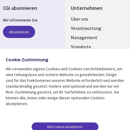
CGI abonnieren
Unternehmen
Useful
Über uns
Wir informieren Sie
links
Verantwortung
Abonnieren
GERMANY
Management
Standorte
Allianzen
Folgen Sie uns
Cookie-Zustimmung
Merger
Wir verwenden eigene Cookies und Cookies von Drittanbietern, um
Social
eine reibungslose und sichere Website zu gewährleisten. Einige
Media
sind für das Funktionieren unserer Website erforderlich und werden
GERMANY
standardmäßig gesetzt. Andere sind optional und werden nur mit
Ihrer Zustimmung gesetzt, um Ihr Surferlebnis zu verbessern. Sie
Mediathek
Rechtliches
können alle, keine oder einige dieser optionalen Cookies
akzeptieren.
Library
Legal
Aktuelles
Allgemeine
Geschäftsbedingungen
Links
GERMANY
Artikel
Beschwerden/Hinweise
GERMANY
Blogs
Alle Cookies akzeptieren