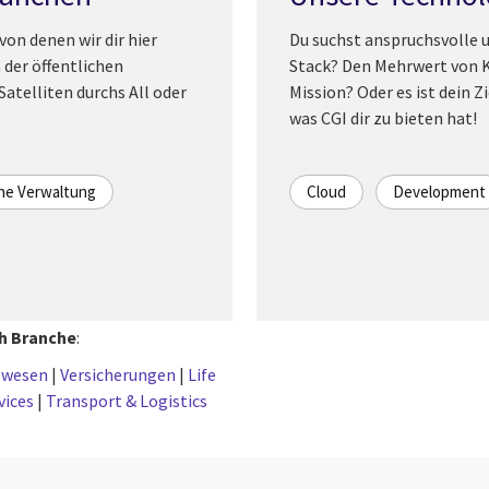
on denen wir dir hier
Du suchst anspruchsvolle 
n der öffentlichen
Stack? Den Mehrwert von Kü
atelliten durchs All oder
Mission? Oder es ist dein Z
was CGI dir zu bieten hat!
che Verwaltung
Cloud
Development
h Branche
:
swesen
|
Versicherungen
|
Life
vices
|
Transport & Logistics