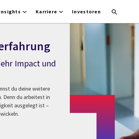
Insights
Karriere
Investoren
serfahrung
mehr Impact und
annst du deine weitere
. Denn du arbeitest in
keit ausgelegt ist –
twickeln.