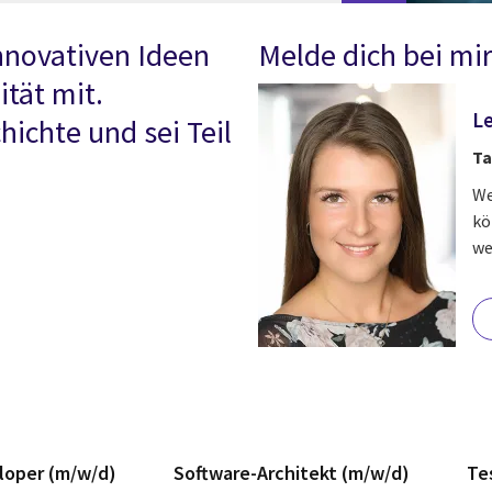
innovativen Ideen
Melde dich bei mir
tät mit.
Le
hichte und sei Teil
Ta
We
kö
we
loper (m/w/d)
Software-Architekt (m/w/d)
Te