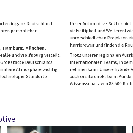
dorten in ganz Deutschland –
Unser Automotive-Sektor bietet
 ihren persönlichen
Vielseitigkeit und Weiterentwi
unterschiedlichen Projekten e
Karriereweg und finden die Rout
n, Hamburg, München,
 Halle und Wolfsburg
verteilt.
Trotz unserer regionalen Ausric
 Großstädte Deutschlands
internationalen Teams, in dem 
familiäre Atmosphäre wichtig
nehmen kann. Unsere hybride A
e Technologie-Standorte
auch onsite direkt beim Kunden
Wissensschatz von 88.500 Kolle
otive