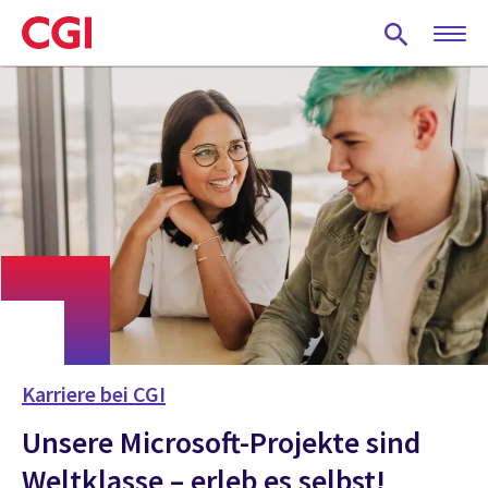
Skip
to
main
content
Karriere bei CGI
Unsere Microsoft-Projekte sind
Weltklasse – erleb es selbst!