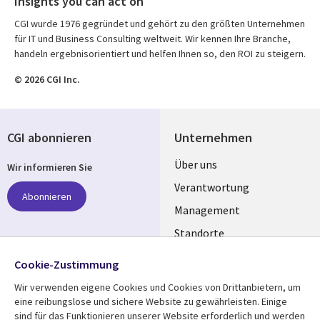
Insights you can act on
CGI wurde 1976 gegründet und gehört zu den größten Unternehmen
für IT und Business Consulting weltweit. Wir kennen Ihre Branche,
handeln ergebnisorientiert und helfen Ihnen so, den ROI zu steigern.
© 2026 CGI Inc.
CGI abonnieren
Unternehmen
Useful
Über uns
Wir informieren Sie
links
Verantwortung
Abonnieren
GERMANY
Management
Standorte
Allianzen
Folgen Sie uns
Cookie-Zustimmung
Merger
Wir verwenden eigene Cookies und Cookies von Drittanbietern, um
Social
eine reibungslose und sichere Website zu gewährleisten. Einige
Media
sind für das Funktionieren unserer Website erforderlich und werden