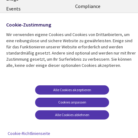
GERMANY
Compliance
Events
Datenschutz
Podcasts
Cookie-Zustimmung
Impressum
Presse
Wir verwenden eigene Cookies und Cookies von Drittanbietern, um
Cookie-Einstellungen
Standpunkt
eine reibungslose und sichere Website zu gewährleisten. Einige sind
für das Funktionieren unserer Website erforderlich und werden
standardmäßig gesetzt. Andere sind optional und werden nur mit Ihrer
Zustimmung gesetzt, um Ihr Surferlebnis zu verbessern. Sie können
alle, keine oder einige dieser optionalen Cookies akzeptieren.
Alle Cookies akzeptieren
Cookies anpassen
Alle Cookies ablehnen
Cookie-Richtlinienseite