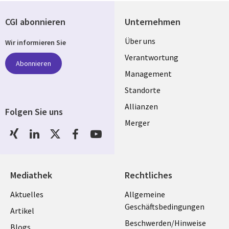
CGI abonnieren
Unternehmen
Useful
Über uns
Wir informieren Sie
links
Verantwortung
Abonnieren
GERMANY
Management
Standorte
Allianzen
Folgen Sie uns
Merger
Social
Media
GERMANY
Mediathek
Rechtliches
Library
Legal
Aktuelles
Allgemeine
Geschäftsbedingungen
Links
GERMANY
Artikel
Beschwerden/Hinweise
Blogs