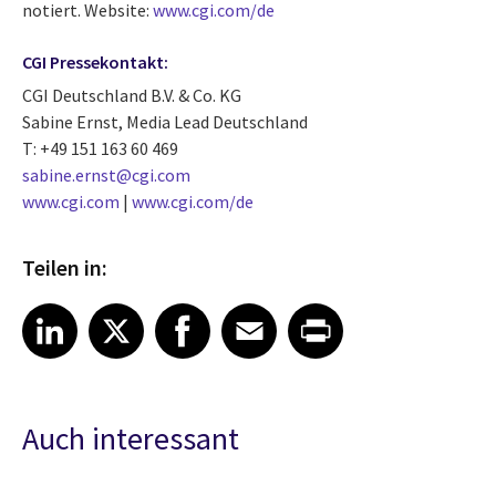
notiert. Website:
www.cgi.com/de
CGI Pressekontakt:
CGI Deutschland B.V. & Co. KG
Sabine Ernst, Media Lead Deutschland
T: +49 151 163 60 469
sabine.ernst@cgi.com
www.cgi.com
|
www.cgi.com/de
Teilen in:
Share article on LinkedIn
Share article on X
Share article on Facebook
Share article on Email
Share article on Print
LinkedIn
X
Facebook
Email
Print
Auch interessant