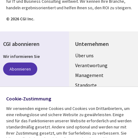
für IT und Business Consulting weltweit. Wir kennen Ihre Branche,
handeln ergebnisorientiert und helfen Ihnen so, den ROI zu steigern.
© 2026 CGI Inc.
CGI abonnieren
Unternehmen
Useful
Über uns
Wir informieren Sie
links
Verantwortung
Abonnieren
GERMANY
Management
Standorte
Allianzen
Folgen Sie uns
Cookie-Zustimmung
Merger
Wir verwenden eigene Cookies und Cookies von Drittanbietern, um
Social
eine reibungslose und sichere Website zu gewährleisten. Einige
Media
sind für das Funktionieren unserer Website erforderlich und werden
GERMANY
standardmäßig gesetzt. Andere sind optional und werden nur mit
Ihrer Zustimmung gesetzt, um Ihr Surferlebnis zu verbessern. Sie
Mediathek
Rechtliches