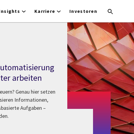
Insights
Karriere
Investoren
 Automatisierung
nter arbeiten
steuern? Genau hier setzen
ysieren Informationen,
sbasierte Aufgaben –
den.