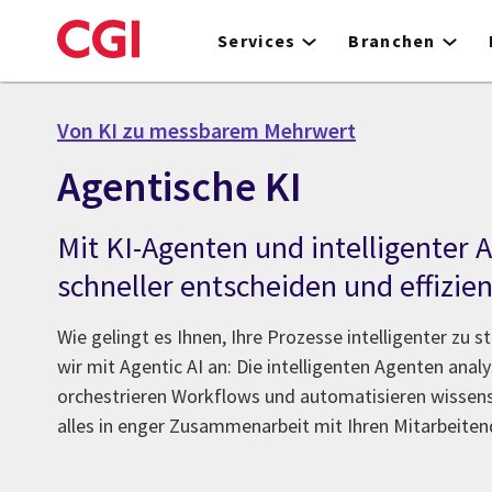
Skip
to
Services
Branchen
main
content
Von KI zu messbarem Mehrwert
Agentische KI
Mit KI-Agenten und intelligenter
schneller entscheiden und effizie
Wie gelingt es Ihnen, Ihre Prozesse intelligenter zu 
wir mit Agentic AI an: Die intelligenten Agenten anal
orchestrieren Workflows und automatisieren wissen
alles in enger Zusammenarbeit mit Ihren Mitarbeiten