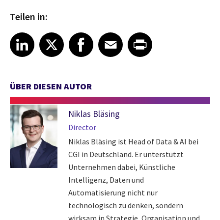
Teilen in:
Share on LinkedIn
Share on X
Share on Facebook
Share on Email
Share on Print
LinkedIn
X
Facebook
Email
Print
ÜBER DIESEN AUTOR
Niklas Bläsing
Director
Niklas Bläsing ist Head of Data & AI bei
CGI in Deutschland. Er unterstützt
Unternehmen dabei, Künstliche
Intelligenz, Daten und
Automatisierung nicht nur
technologisch zu denken, sondern
wirksam in Strategie, Organisation und