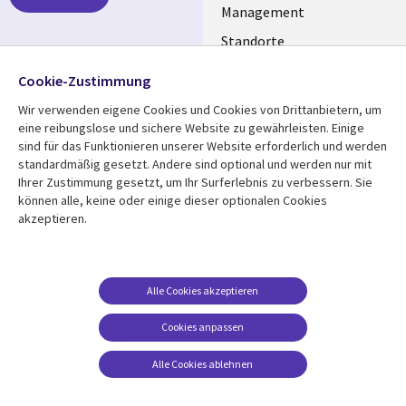
GERMANY
Management
Standorte
Allianzen
Folgen Sie uns
Cookie-Zustimmung
Merger
Wir verwenden eigene Cookies und Cookies von Drittanbietern, um
Social
eine reibungslose und sichere Website zu gewährleisten. Einige
Media
sind für das Funktionieren unserer Website erforderlich und werden
GERMANY
standardmäßig gesetzt. Andere sind optional und werden nur mit
Ihrer Zustimmung gesetzt, um Ihr Surferlebnis zu verbessern. Sie
Mediathek
Rechtliches
können alle, keine oder einige dieser optionalen Cookies
akzeptieren.
Library
Legal
Aktuelles
Allgemeine
Geschäftsbedingungen
Links
GERMANY
Artikel
Beschwerden/Hinweise
GERMANY
Blogs
Alle Cookies akzeptieren
Compliance
Events
Cookies anpassen
Datenschutz
Podcasts
Impressum
Alle Cookies ablehnen
Presse
Cookie-Einstellungen
Standpunkt