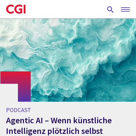
Skip
to
main
content
PODCAST
Agentic AI – Wenn künstliche
Intelligenz plötzlich selbst