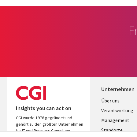
F
Unternehmen
Useful
Über uns
Insights you can act on
links
Verantwortung
CGI wurde 1976 gegründet und
GERMANY
Management
gehört zu den größten Unternehmen
Standorte
für IT und Business Consulting
weltweit. Wir kennen Ihre Branche,