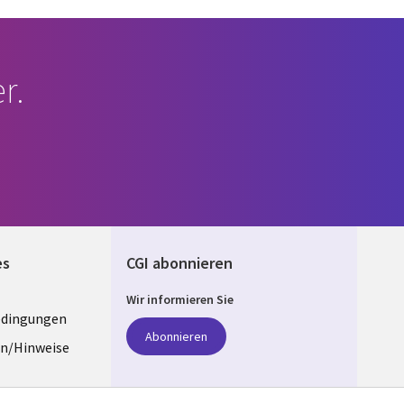
r.
es
CGI abonnieren
Wir informieren Sie
edingungen
ANY
Abonnieren
n/Hinweise
e