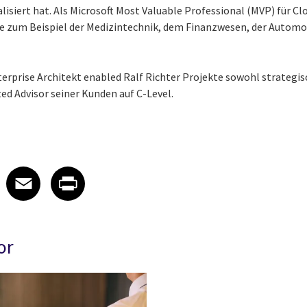
isiert hat. Als Microsoft Most Valuable Professional (MVP) für Clou
e zum Beispiel der Medizintechnik, dem Finanzwesen, der Automob
nterprise Architekt enabled Ralf Richter Projekte sowohl strategi
ed Advisor seiner Kunden auf C-Level.
 on LinkedIn
icle on X
e article on Facebook
Share article on Email
Share article on Print
Facebook
Email
Print
or