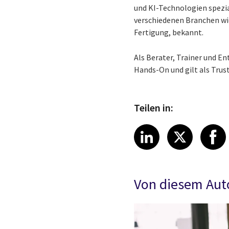
und KI-Technologien spezial
verschiedenen Branchen wi
Fertigung, bekannt.
Als Berater, Trainer und E
Hands-On und gilt als Trust
Teilen in:
Share article
Share art
Shar
LinkedIn
X
Von diesem Aut