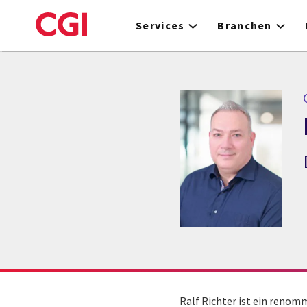
Skip
to
Services
Branchen
main
content
C
Ralf Richter ist ein renom