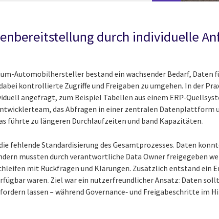
nbereitstellung durch individuelle An
um-Automobilhersteller bestand ein wachsender Bedarf, Daten fü
abei kontrollierte Zugriffe und Freigaben zu umgehen. In der Pra
iduell angefragt, zum Beispiel Tabellen aus einem ERP-Quellsyst
 Entwicklerteam, das Abfragen in einer zentralen Datenplattform 
Das führte zu längeren Durchlaufzeiten und band Kapazitäten.
 die fehlende Standardisierung des Gesamtprozesses. Daten konnt
ndern mussten durch verantwortliche Data Owner freigegeben w
Schleifen mit Rückfragen und Klärungen. Zusätzlich entstand ein 
fügbar waren. Ziel war ein nutzerfreundlicher Ansatz: Daten sollt
nfordern lassen – während Governance- und Freigabeschritte im H