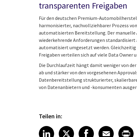
transparenten Freigaben
Für den deutschen Premium-Automobilherstell
harmonisierter, nachvollziehbarer Prozess von
automatisierten Bereitstellung. Der manuelle 
wiederkehrende Anforderungen standardisiert 
automatisiert umgesetzt werden. Gleichzeitig 
Freigaben verteilen sich auf viele Data Owner 
Die Durchlaufzeit hängt damit weniger von der
ab und stärker von den vorgesehenen Approval
Datenbereitstellung strukturierter, skalierbar
von Datenanbietern und -konsumenten ausgeri
Teilen in:
Share article on LinkedI
Share article on X
Share article
Share art
Shar
LinkedIn
X
Facebook
Emai