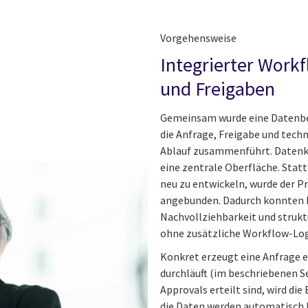
Vorgehensweise
Integrierter Work
und Freigaben
Gemeinsam wurde eine Datenbes
die Anfrage, Freigabe und tec
Ablauf zusammenführt. Datenk
eine zentrale Oberfläche. Sta
neu zu entwickeln, wurde der P
angebunden. Dadurch konnten 
Nachvollziehbarkeit und strukt
ohne zusätzliche Workflow-Log
Konkret erzeugt eine Anfrage ei
durchläuft (im beschriebenen Se
Approvals erteilt sind, wird di
die Daten werden automatisch b