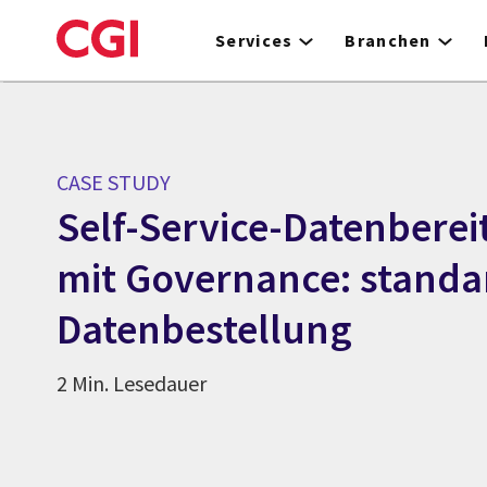
Skip
to
Services
Branchen
main
content
CASE STUDY
Self-Service-Datenberei
mit Governance: standar
Datenbestellung
2 Min. Lesedauer