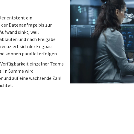
er entsteht ein
 der Datenanfrage bis zur
Aufwand sinkt, weil
ablaufen und nach Freigabe
reduziert sich der Engpass:
und können parallel erfolgen.
 Verfügbarkeit einzelner Teams
s. In Summe wird
er und auf eine wachsende Zahl
chtet.
n
 on Facebook
icle on Email
e article on Print
l
Print