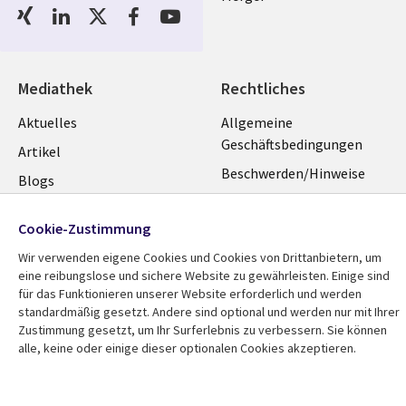
Social
Media
GERMANY
Mediathek
Rechtliches
Library
Legal
Aktuelles
Allgemeine
Geschäftsbedingungen
Links
GERMANY
Artikel
Beschwerden/Hinweise
GERMANY
Blogs
Compliance
Events
Cookie-Zustimmung
Datenschutz
Podcasts
Wir verwenden eigene Cookies und Cookies von Drittanbietern, um
Impressum
Presse
eine reibungslose und sichere Website zu gewährleisten. Einige sind
Cookie-Einstellungen
für das Funktionieren unserer Website erforderlich und werden
Standpunkt
standardmäßig gesetzt. Andere sind optional und werden nur mit Ihrer
Zustimmung gesetzt, um Ihr Surferlebnis zu verbessern. Sie können
alle, keine oder einige dieser optionalen Cookies akzeptieren.