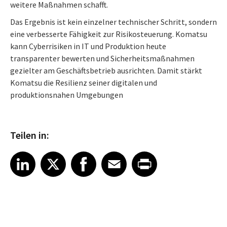
weitere Maßnahmen schafft.
Das Ergebnis ist kein einzelner technischer Schritt, sondern
eine verbesserte Fähigkeit zur Risikosteuerung. Komatsu
kann Cyberrisiken in IT und Produktion heute
transparenter bewerten und Sicherheitsmaßnahmen
gezielter am Geschäftsbetrieb ausrichten. Damit stärkt
Komatsu die Resilienz seiner digitalen und
produktionsnahen Umgebungen
Teilen in:
Share article on LinkedIn
Share article on X
Share article on Facebook
Share article on Email
Share article on Print
LinkedIn
X
Facebook
Email
Print