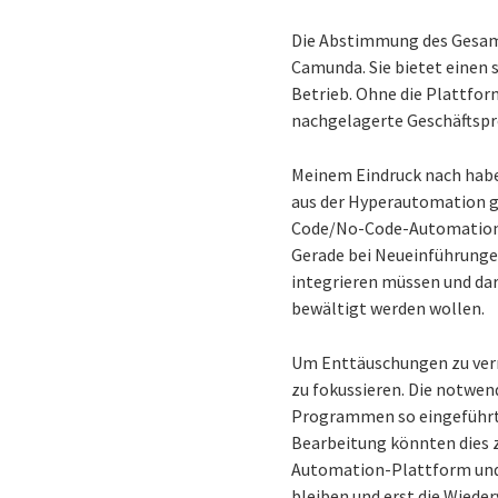
Die Abstimmung des Gesamt
Camunda. Sie bietet einen
Betrieb. Ohne die Plattfor
nachgelagerte Geschäftspr
Meinem Eindruck nach habe
aus der Hyperautomation g
Code/No-Code-Automationsw
Gerade bei Neueinführungen
integrieren müssen und dar
bewältigt werden wollen.
Um Enttäuschungen zu verm
zu fokussieren. Die notwen
Programmen so eingeführt,
Bearbeitung könnten dies z.
Automation-Plattform und
bleiben und erst die Wiede