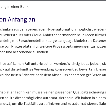
ang in einer Bank
von Anfang an
echniken aus dem Bereich der Hyperautomation möglichst wieder
dukthersteller oder Cloud-Anbieter permanent neue Ideen für wei
handeln, mit Sprachmodellen (Large Language Models) die Datenex
yse von Prozessdaten für weitere Prozessoptimierungen zu nutzen.
en und bestehende ausbauen.
lte auf keinen Fall unterbrochen werden. Wichtig ist es jedoch, si
ck auf die zukünftige Verwendung konsequent zu bewerten. Diesem
welche neuen Schritte nach dem Abschluss der ersten größeren A
rieb aller Techniken müssen einen passenden Qualitätssicherungs
en sollte dieser möglichst automatisiert sein. Wir haben in ein
nutzt, um die Testfälle zu definieren und zu automatisieren. Da