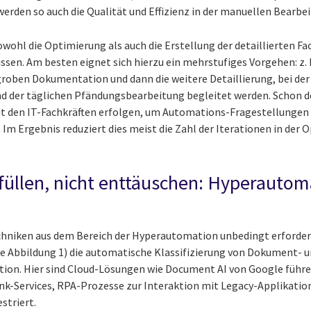
rden so auch die Qualität und Effizienz in der manuellen Bearbei
sowohl die Optimierung als auch die Erstellung der detaillierten
ssen. Am besten eignet sich hierzu ein mehrstufiges Vorgehen: z. 
 groben Dokumentation und dann die weitere Detaillierung, bei de
 der täglichen Pfändungsbearbeitung begleitet werden. Schon der
t den IT-Fachkräften erfolgen, um Automations-Fragestellungen i
 Im Ergebnis reduziert dies meist die Zahl der Iterationen in der
üllen, nicht enttäuschen: Hyperautoma
echniken aus dem Bereich der Hyperautomation unbedingt erforder
he Abbildung 1) die automatische Klassifizierung von Dokument- 
ion. Hier sind Cloud-Lösungen wie Document AI von Google führe
ank-Services, RPA-Prozesse zur Interaktion mit Legacy-Applikati
striert.