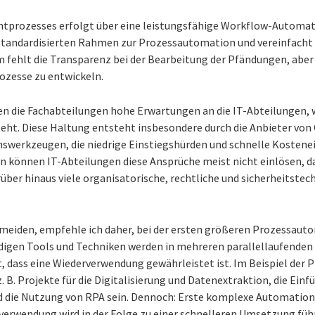
prozesses erfolgt über eine leistungsfähige Workflow-Automati
 standardisierten Rahmen zur Prozessautomation und vereinfacht 
m fehlt die Transparenz bei der Bearbeitung der Pfändungen, aber
ozesse zu entwickeln.
n die Fachabteilungen hohe Erwartungen an die IT-Abteilungen, 
eht. Diese Haltung entsteht insbesondere durch die Anbieter vo
erkzeugen, die niedrige Einstiegshürden und schnelle Kostene
 können IT-Abteilungen diese Ansprüche meist nicht einlösen, da 
über hinaus viele organisatorische, rechtliche und sicherheitst
eiden, empfehle ich daher, bei der ersten größeren Prozessaut
digen Tools und Techniken werden in mehreren parallellaufenden
 dass eine Wiederverwendung gewährleistet ist. Im Beispiel der
 B. Projekte für die Digitalisierung und Datenextraktion, die Ein
 die Nutzung von RPA sein. Dennoch: Erste komplexe Automation
rverwendung wird in der Folge zu einer schnelleren Umsetzung füh