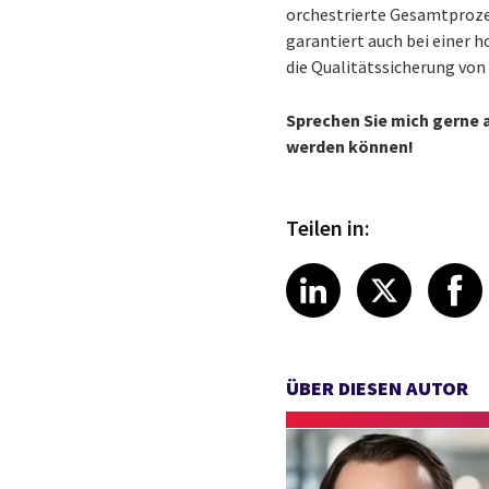
orchestrierte Gesamtprozes
garantiert auch bei einer h
die Qualitätssicherung von
Sprechen Sie mich gerne 
werden können!
Teilen in:
Share article
Share art
Shar
LinkedIn
X
ÜBER DIESEN AUTOR