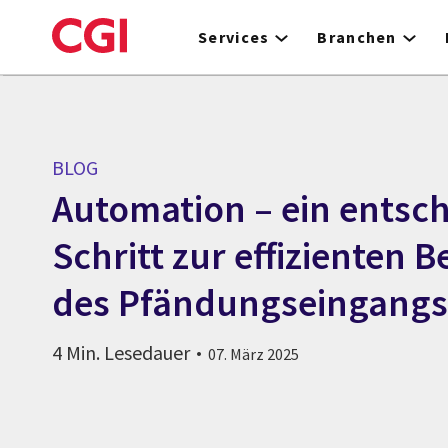
Skip
to
Services
Branchen
main
content
BLOG
Automation – ein entsc
Schritt zur effizienten 
des Pfändungseingangs
4 Min. Lesedauer
07. März 2025