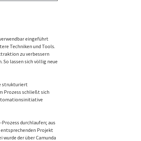
 verwendbar eingeführt
tere Techniken und Tools.
traktion zu verbessern
 So lassen sich völlig neue
e strukturiert
 Prozess schließt sich
utomationsinitiative
-Prozess durchlaufen; aus
em entsprechenden Projekt
bei wurde der über Camunda