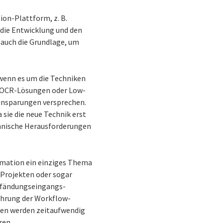
on-Plattform, z. B.
die Entwicklung und den
 auch die Grundlage, um
wenn es um die Techniken
n OCR-Lösungen oder Low-
insparungen versprechen.
sie die neue Technik erst
echnische Herausforderungen
omation ein einziges Thema
 Projekten oder sogar
 Pfändungseingangs-
führung der Workflow-
en werden zeitaufwendig
ren.