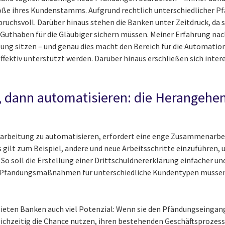
e ihres Kundenstamms. Aufgrund rechtlich unterschiedlicher P
ruchsvoll. Darüber hinaus stehen die Banken unter Zeitdruck, da s
 Guthaben für die Gläubiger sichern müssen. Meiner Erfahrung nach
tung sitzen – und genau dies macht den Bereich für die Automation
ffektiv unterstützt werden. Darüber hinaus erschließen sich inte
, dann automatisieren: die Herangehen
rbeitung zu automatisieren, erfordert eine enge Zusammenarbei
Es gilt zum Beispiel, andere und neue Arbeitsschritte einzuführen
So soll die Erstellung einer Drittschuldnererklärung einfacher un
ie Pfändungsmaßnahmen für unterschiedliche Kundentypen müsse
ieten Banken auch viel Potenzial: Wenn sie den Pfändungseingan
ichzeitig die Chance nutzen, ihren bestehenden Geschäftsprozess