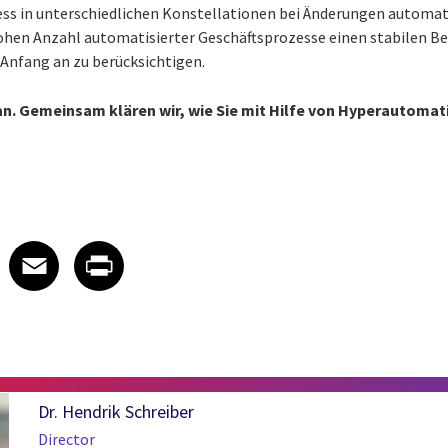
s in unterschiedlichen Konstellationen bei Änderungen automati
ohen Anzahl automatisierter Geschäftsprozesse einen stabilen Betr
 Anfang an zu berücksichtigen.
an. Gemeinsam klären wir, wie Sie mit Hilfe von Hyperautomat
 on LinkedIn
icle on X
e article on Facebook
Share article on Email
Share article on Print
Facebook
Email
Print
Dr. Hendrik Schreiber
Director