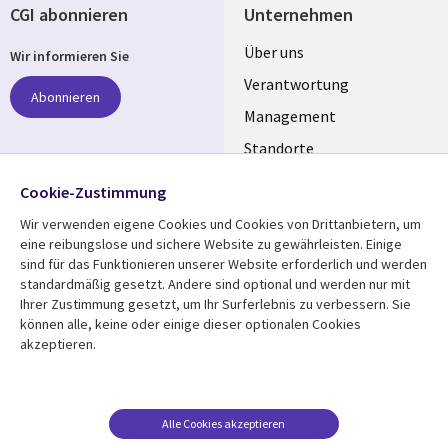
CGI abonnieren
Unternehmen
Useful
Über uns
Wir informieren Sie
links
Verantwortung
Abonnieren
GERMANY
Management
Standorte
Allianzen
Folgen Sie uns
Cookie-Zustimmung
Merger
Wir verwenden eigene Cookies und Cookies von Drittanbietern, um
Social
eine reibungslose und sichere Website zu gewährleisten. Einige
Media
sind für das Funktionieren unserer Website erforderlich und werden
GERMANY
standardmäßig gesetzt. Andere sind optional und werden nur mit
Ihrer Zustimmung gesetzt, um Ihr Surferlebnis zu verbessern. Sie
Mediathek
Rechtliches
können alle, keine oder einige dieser optionalen Cookies
akzeptieren.
Library
Legal
Aktuelles
Allgemeine
Geschäftsbedingungen
Links
GERMANY
Artikel
Beschwerden/Hinweise
GERMANY
Blogs
Alle Cookies akzeptieren
Compliance