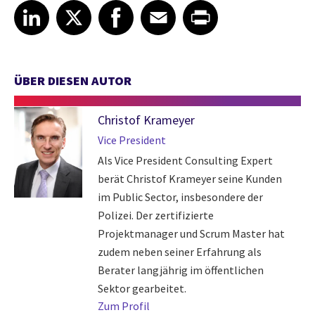
Share article on LinkedIn
Share article on X
Share article on Facebook
Share article on Email
Share article on Print
LinkedIn
X
Facebook
Email
Print
ÜBER DIESEN AUTOR
Christof Krameyer
Vice President
Als Vice President Consulting Expert
berät Christof Krameyer seine Kunden
im Public Sector, insbesondere der
Polizei. Der zertifizierte
Projektmanager und Scrum Master hat
zudem neben seiner Erfahrung als
Berater langjährig im öffentlichen
Sektor gearbeitet.
Zum Profil