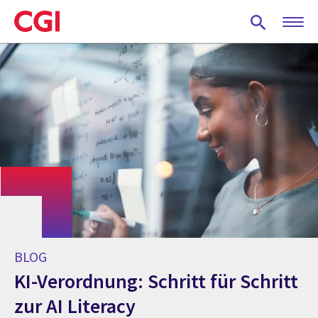
Skip
to
main
content
BLOG
KI-Verordnung: Schritt für Schritt
zur AI Literacy