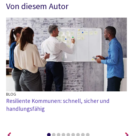
Von diesem Autor
BLOG
BL
e
Resiliente Kommunen: schnell, sicher und
Di
handlungsfähig
di