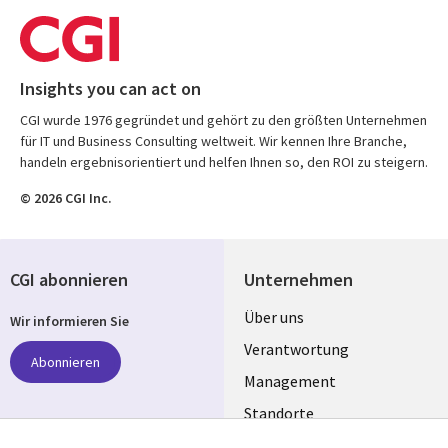
Insights you can act on
CGI wurde 1976 gegründet und gehört zu den größten Unternehmen
für IT und Business Consulting weltweit. Wir kennen Ihre Branche,
handeln ergebnisorientiert und helfen Ihnen so, den ROI zu steigern.
© 2026 CGI Inc.
CGI abonnieren
Unternehmen
Useful
Über uns
Wir informieren Sie
links
Verantwortung
Abonnieren
GERMANY
Management
Standorte
Allianzen