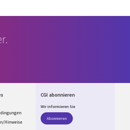
r.
es
CGI abonnieren
Wir informieren Sie
edingungen
ANY
Abonnieren
n/Hinweise