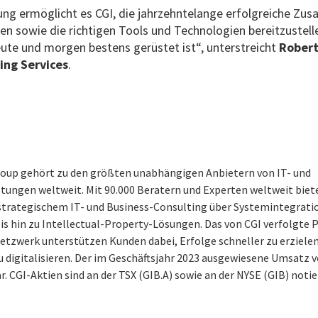
ung ermöglicht es CGI, die jahrzehntelange erfolgreiche Z
en sowie die richtigen Tools und Technologien bereitzustell
ute und morgen bestens gerüstet ist“, unterstreicht
Robert
ing Services
.
roup gehört zu den größten unabhängigen Anbietern von IT- und
tungen weltweit. Mit 90.000 Beratern und Experten weltweit biete
 strategischem IT- und Business-Consulting über Systemintegrati
bis hin zu Intellectual-Property-Lösungen. Das von CGI verfolgte
netzwerk unterstützen Kunden dabei, Erfolge schneller zu erzielen
 digitalisieren. Der im Geschäftsjahr 2023 ausgewiesene Umsatz v
r. CGI-Aktien sind an der TSX (GIB.A) sowie an der NYSE (GIB) notie