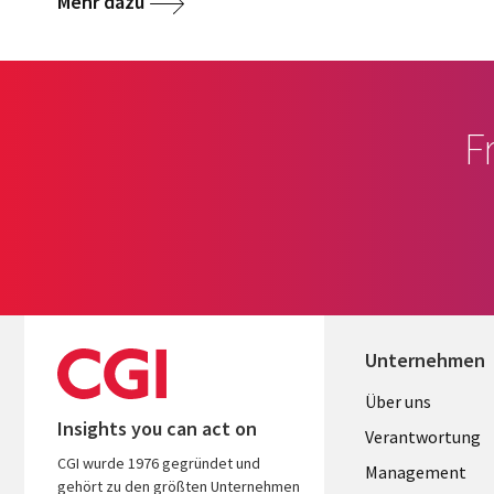
Mehr dazu
F
Unternehmen
Useful
Über uns
Insights you can act on
links
Verantwortung
CGI wurde 1976 gegründet und
GERMANY
Management
gehört zu den größten Unternehmen