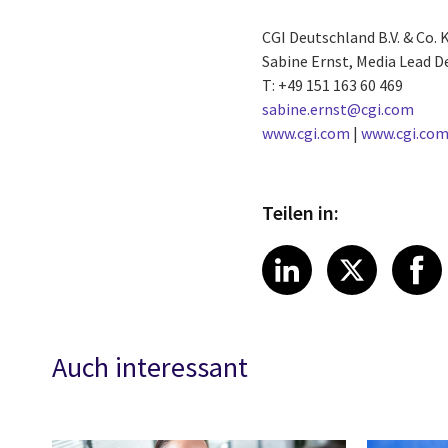
CGI Deutschland B.V. & Co. 
Sabine Ernst, Media Lead 
T: +49 151 163 60 469
sabine.ernst@cgi.com
www.cgi.com
|
www.cgi.com
Teilen in:
Share article
Share art
Shar
LinkedIn
X
Auch interessant