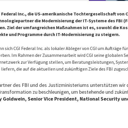
 Federal Inc., die US-amerikanische Tochtergesellschaft von C
chnologiepartner die Modernisierung der IT-Systeme des FBI (
ben. Ziel der umfangreichen Maßnahmen ist es, sowohl die Kos
jekte und Programme durch IT-Modernisierung zu steigern.
 sich CGI Federal Inc. als lokaler Ableger von CGI um Aufträge für
werben. Im Rahmen der Zusammenarbeit wird CGI seine globalen S
rnetzwerk zur Verfügung stellen, um Beratungsleistungen, Syste
liefern, die auf die aktuellen und zukünftigen Ziele des FBI zugesc
Partner des FBI und des Justizministeriums unterstützen wir
e Transformation zu beschleunigen, um bestehende und zukünf
y Goldwein, Senior Vice President, National Security und