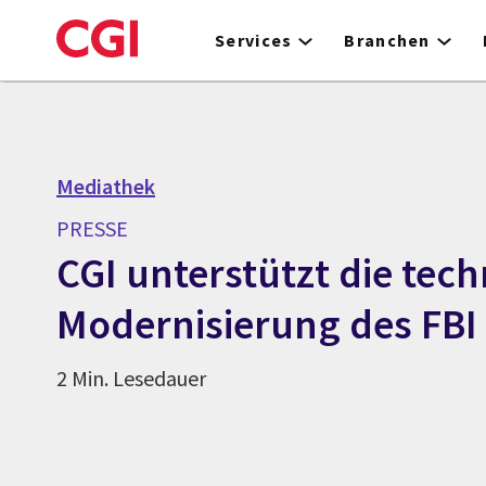
Skip
to
Services
Branchen
main
content
Mediathek
PRESSE
CGI unterstützt die tec
Modernisierung des FBI
2 Min. Lesedauer