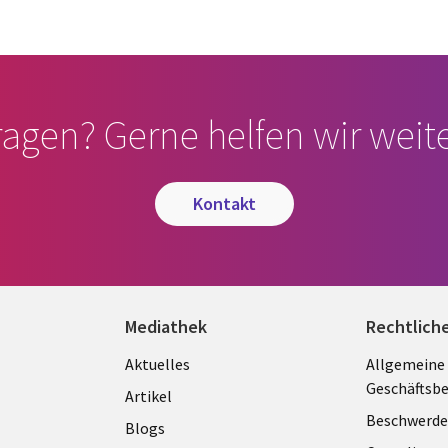
ragen? Gerne helfen wir weite
kontakt
Mediathek
Rechtlich
Library
Legal
Aktuelles
Allgemeine
Geschäftsb
Links
GERM
Artikel
Beschwerde
GERMANY
Blogs