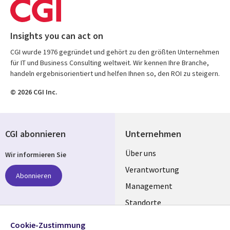
Insights you can act on
CGI wurde 1976 gegründet und gehört zu den größten Unternehmen
für IT und Business Consulting weltweit. Wir kennen Ihre Branche,
handeln ergebnisorientiert und helfen Ihnen so, den ROI zu steigern.
© 2026 CGI Inc.
CGI abonnieren
Unternehmen
Useful
Über uns
Wir informieren Sie
links
Verantwortung
Abonnieren
GERMANY
Management
Standorte
Allianzen
Folgen Sie uns
Cookie-Zustimmung