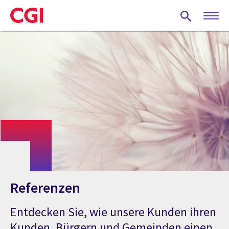
Skip
to
main
content
Referenzen
Entdecken Sie, wie unsere Kunden ihren
Kunden, Bürgern und Gemeinden einen