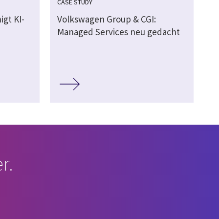
CASE STUDY
gt KI-
Volkswagen Group & CGI:
Managed Services neu gedacht
r.