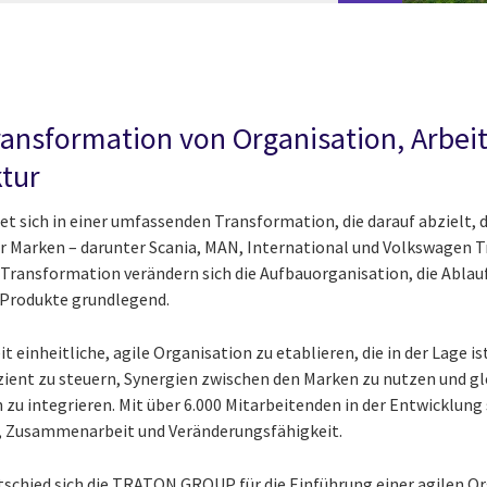
ransformation von Organisation, Arbei
tur
sich in einer umfassenden Transformation, die darauf abzielt, d
 Marken – darunter Scania, MAN, International und Volkswagen Tr
Transformation verändern sich die Aufbauorganisation, die Ablau
 Produkte grundlegend.
it einheitliche, agile Organisation zu etablieren, die in der Lage i
ient zu steuern, Synergien zwischen den Marken zu nutzen und gl
zu integrieren. Mit über 6.000 Mitarbeitenden in der Entwicklung 
, Zusammenarbeit und Veränderungsfähigkeit.
schied sich die TRATON GROUP für die Einführung einer agilen O