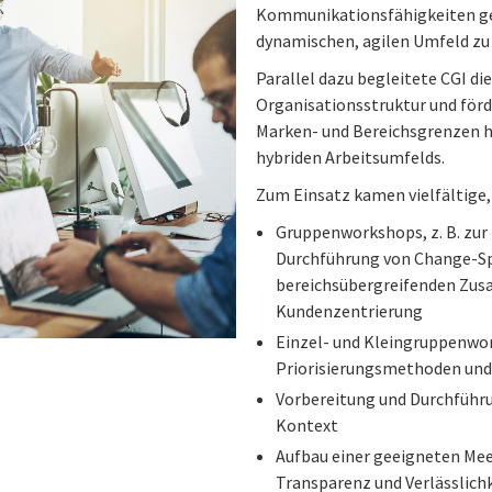
Kommunikationsfähigkeiten gez
dynamischen, agilen Umfeld zu
Parallel dazu begleitete CGI d
Organisationsstruktur und för
Marken- und Bereichsgrenzen h
hybriden Arbeitsumfelds.
Zum Einsatz kamen vielfältige,
Gruppenworkshops, z. B. zu
Durchführung von Change-S
bereichsübergreifenden Zus
Kundenzentrierung
Einzel- und Kleingruppenwo
Priorisierungsmethoden un
Vorbereitung und Durchführ
Kontext
Aufbau einer geeigneten Mee
Transparenz und Verlässlich