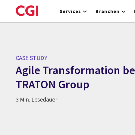
Skip
to
Services
Branchen
main
content
CASE STUDY
Agile Transformation be
TRATON Group
3 Min. Lesedauer