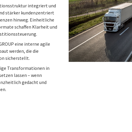
tionsstruktur integriert und
und stärker kundenzentriert
enzen hinweg. Einheitliche
rmate schaffen Klarheit und
estitionssteuerung.
GROUP eine interne agile
ut werden, die die
n sicherstellt.
alige Transformationen in
setzen lassen – wenn
anzheitlich gedacht und
en.
n
 on Facebook
icle on Email
e article on Print
l
Print