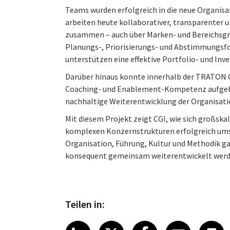
Teams wurden erfolgreich in die neue Organisa
arbeiten heute kollaborativer, transparenter 
zusammen – auch über Marken- und Bereichsgr
Planungs-, Priorisierungs- und Abstimmungsfo
unterstützen eine effektive Portfolio- und Inv
Darüber hinaus konnte innerhalb der TRATON 
Coaching- und Enablement-Kompetenz aufgeba
nachhaltige Weiterentwicklung der Organisatio
Mit diesem Projekt zeigt CGI, wie sich großsk
komplexen Konzernstrukturen erfolgreich um
Organisation, Führung, Kultur und Methodik g
konsequent gemeinsam weiterentwickelt werd
Teilen in:
Share article on LinkedI
Share article on X
Share article
Share art
Shar
LinkedIn
X
Facebook
Emai