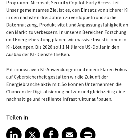
Programm Microsoft Security Copilot Early Access teil.
Unser gemeinsames Ziel ist es, den Einsatz von sicherer KI
in den nächsten drei Jahren zu verdoppeln und so die
Datennutzung, Produktivität und Anpassungsfähigkeit an
den Markt zu verbessern. In unseren Bereichen Forschung
und Energieberatung planen wir massive Investitionen in
KI-Lösungen. Bis 2026 soll 1 Milliarde US-Dollar in den
Ausbau der KI-Dienste fließen.
Mit innovativen KI-Anwendungen und einem klaren Fokus
auf Cybersicherheit gestalten wir die Zukunft der
Energiebranche aktiv mit. So können Unternehmen die
Chancen der Digitalisierung nutzen und gleichzeitig eine
nachhaltige und resiliente Infrastruktur aufbauen.
Teilen in:
Share article on LinkedIn
Share article on X
Share article on Facebook
Share article on Email
Share article on Print
LinkedIn
X
Facebook
Email
Print