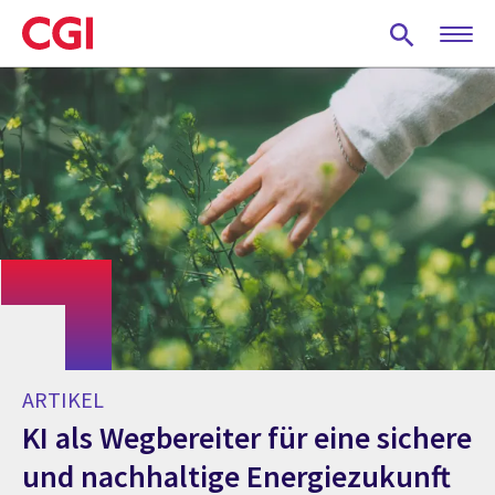
Skip
to
main
content
ARTIKEL
KI als Wegbereiter für eine sichere
und nachhaltige Energiezukunft