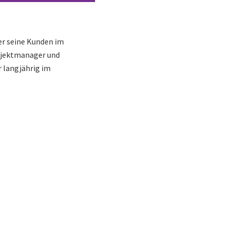
er seine Kunden im
Projektmanager und
 langjährig im