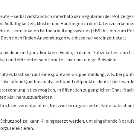
heute – selbstverständlich innerhalb der Regularien der Polizeige
nd Auffälligkeiten, Muster und Häufungen in den Daten zu erkenne
iten – vom lokalen Fallbearbeitungssystem (FBS) bis hin zum Pol
 Doch noch finden Anwendungen wie diese nur vereinzelt statt.
rschiedene und ganz konkrete Felder, in denen Polizeiarbeit durch
ver und effizienter sein könnte – hier nur einige Beispiele:
utzes lässt sich auf eine spontane Gruppenbildung, z. B. bei polit
n live offene Quellen analysiert und Treffpunkte identifiziert wer
rerkennung ist es möglich, in öffentlich zugänglichen Chat-Nach
en klar herauszuarbeiten.
hrichten vereinfacht es, Netzwerke organisierter Kriminalität au
 Schutzpolizei kann KI eingesetzt werden, um eingehende Notruf
vorzuselektieren.