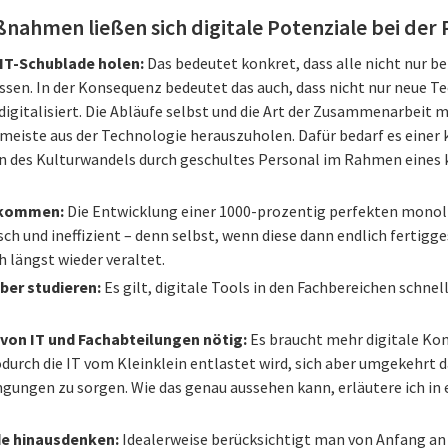
nahmen ließen sich digitale Potenziale bei der 
 IT-Schublade holen:
Das bedeutet konkret, dass alle nicht nur be
en. In der Konsequenz bedeutet das auch, dass nicht nur neue Tec
 digitalisiert. Die Abläufe selbst und die Art der Zusammenarbeit 
meiste aus der Technologie herauszuholen. Dafür bedarf es einer 
n des Kulturwandels durch geschultes Personal im Rahmen eines
nkommen:
Die Entwicklung einer 1000-prozentig perfekten monol
sch und ineffizient – denn selbst, wenn diese dann endlich fertigges
 längst wieder veraltet.
ber studieren:
Es gilt, digitale Tools in den Fachbereichen schnel
on IT und Fachabteilungen nötig:
Es braucht mehr digitale Ko
durch die IT vom Kleinklein entlastet wird, sich aber umgekehrt 
gungen zu sorgen. Wie das genau aussehen kann, erläutere ich in
de hinausdenken:
Idealerweise berücksichtigt man von Anfang an 