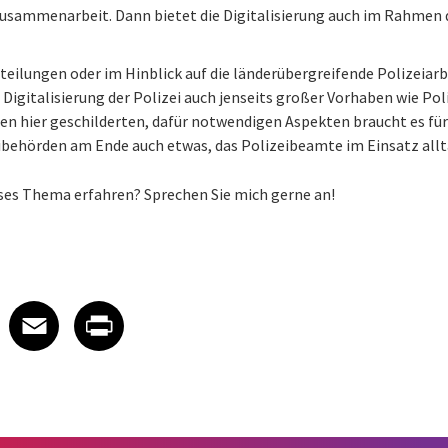
usammenarbeit. Dann bietet die Digitalisierung auch im Rahmen d
eilungen oder im Hinblick auf die länderübergreifende Polizeiarbe
 Digitalisierung der Polizei auch jenseits großer Vorhaben wie Pol
n hier geschilderten, dafür notwendigen Aspekten braucht es für 
behörden am Ende auch etwas, das Polizeibeamte im Einsatz alltä
ses Thema erfahren? Sprechen Sie mich gerne an!
 on LinkedIn
icle on X
e article on Facebook
Share article on Email
Share article on Print
Facebook
Email
Print