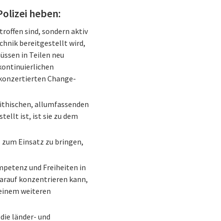
Polizei heben:
troffen sind, sondern aktiv
hnik bereitgestellt wird,
müssen in Teilen neu
kontinuierlichen
 konzertierten Change-
ithischen, allumfassenden
tellt ist, ist sie zu dem
l zum Einsatz zu bringen,
mpetenz und Freiheiten in
darauf konzentrieren kann,
 einem weiteren
die länder- und