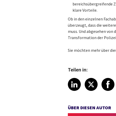
bereichsübergreifende Z
klare Vorteile.
Ob in den einzelnen Fachabt
überzeugt, dass die weitere
muss. Und abgesehen von de
Transformation der Polizei
Sie möchten mehr über die
Teilen in:
Share article
Share art
Shar
LinkedIn
X
ÜBER DIESEN AUTOR