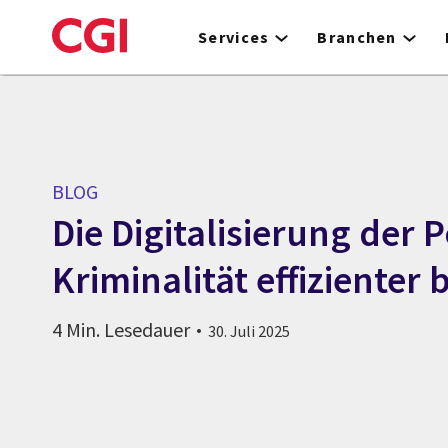
Skip
to
Services
Branchen
main
content
BLOG
Die Digitalisierung der P
Kriminalität effiziente
4 Min. Lesedauer
30. Juli 2025