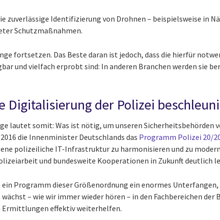
ie zuverlässige Identifizierung von Drohnen – beispielsweise in N
gneter Schutzmaßnahmen.
ange fortsetzen. Das Beste daran ist jedoch, dass die hierfür not
bar und vielfach erprobt sind: In anderen Branchen werden sie ber
ie Digitalisierung der Polizei beschleun
age lautet somit: Was ist nötig, um unseren Sicherheitsbehörden
 2016 die Innenminister Deutschlands das
Programm Polizei 20/2
ene polizeiliche IT-Infrastruktur zu harmonisieren und zu moderni
olizeiarbeit und bundesweite Kooperationen in Zukunft deutlich l
st ein Programm dieser Größenordnung ein enormes Unterfangen, d
 wächst – wie wir immer wieder hören – in den Fachbereichen der 
n Ermittlungen effektiv weiterhelfen.