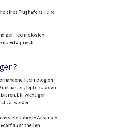
ähe eines Flughafens – und
wendigen Technologien
eits erfolgreich
igen?
 vorhandene Technologien
0
initiierten, legten sie den
sieren. Ein wichtiger
eichter werden.
as viele Jahre in Anspruch
Bedarf an schnellen