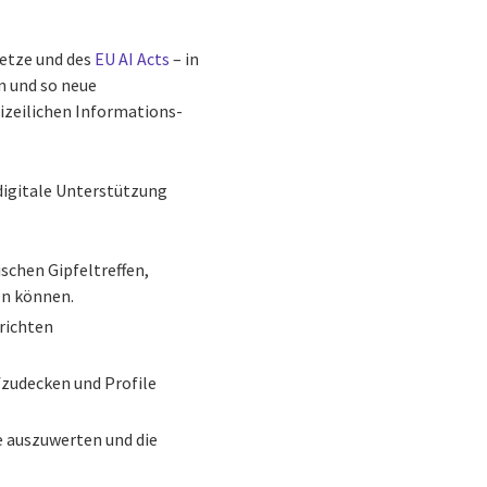
setze und des
EU AI Acts
– in
n und so neue
izeilichen Informations-
 digitale Unterstützung
ischen Gipfeltreffen,
den können.
richten
fzudecken und Profile
e auszuwerten und die