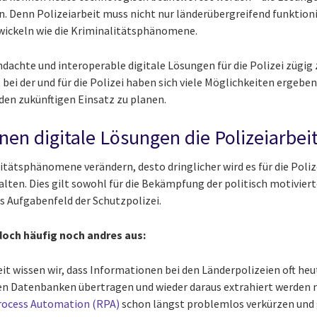
n. Denn Polizeiarbeit muss nicht nur länderübergreifend funktioni
wickeln wie die Kriminalitätsphänomene.
chdachte und interoperable digitale Lösungen für die Polizei zügi
 bei der und für die Polizei haben sich viele Möglichkeiten ergeb
 den zukünftigen Einsatz zu planen.
en digitale Lösungen die Polizeiarbei
litätsphänomene verändern, desto dringlicher wird es für die Poliz
halten. Dies gilt sowohl für die Bekämpfung der politisch motivier
as Aufgabenfeld der Schutzpolizei.
edoch häufig noch andres aus:
 wissen wir, dass Informationen bei den Länderpolizeien oft heu
en Datenbanken übertragen und wieder daraus extrahiert werden 
rocess Automation (RPA)
schon längst problemlos verkürzen und g