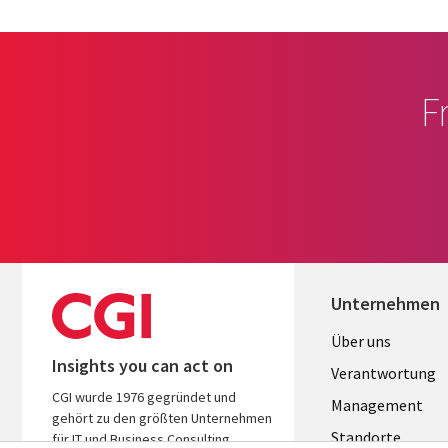
F
Unternehmen
Useful
Über uns
Insights you can act on
links
Verantwortung
CGI wurde 1976 gegründet und
GERMANY
Management
gehört zu den größten Unternehmen
Standorte
für IT und Business Consulting