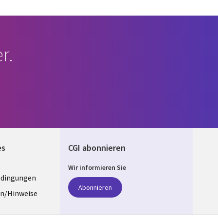
r.
es
CGI abonnieren
Wir informieren Sie
edingungen
ANY
Abonnieren
n/Hinweise
e