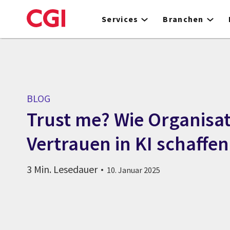
Skip
to
Services
Branchen
main
content
BLOG
Trust me? Wie Organisa
Vertrauen in KI schaffe
3 Min. Lesedauer
10. Januar 2025