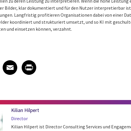
en zu deren Leistung zu interpretieren. Wenn die hohe Leistung ei
r Bilder, klar dokumentiert und für den Nutzer interpretierbar is
ungen. Langfristig profitieren Organisationen dabei von einer Dat
der koordiniert und strukturiert umsetzt, und so KI mit geschult
en und einsetzen können, verzahnt.
 on LinkedIn
icle on X
e article on Facebook
Share article on Email
Share article on Print
Facebook
Email
Print
Kilian Hilpert
Director
Kilian Hilpert ist Director Consulting Services und Engage