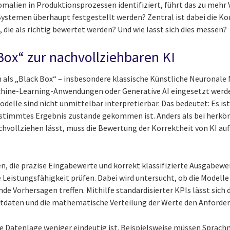
omalien in Produktionsprozessen identifiziert, führt das zu mehr
Systemen überhaupt festgestellt werden? Zentral ist dabei die Kor
n, die als richtig bewertet werden? Und wie lässt sich dies messen?
Box“ zur nachvollziehbaren KI
 als „Black Box“ – insbesondere klassische Künstliche Neuronale
achine-Learning-Anwendungen oder Generative AI eingesetzt werde
elle sind nicht unmittelbar interpretierbar. Das bedeutet: Es ist
estimmtes Ergebnis zustande gekommen ist. Anders als bei herköm
vollziehen lässt, muss die Bewertung der Korrektheit von KI auf 
, die präzise Eingabewerte und korrekt klassifizierte Ausgabew
e Leistungsfähigkeit prüfen. Dabei wird untersucht, ob die Modell
ende Vorhersagen treffen. Mithilfe standardisierter KPIs lässt sich
estdaten und die mathematische Verteilung der Werte den Anforde
e Datenlage weniger eindeutig ist. Beispielsweise müssen Sprachm