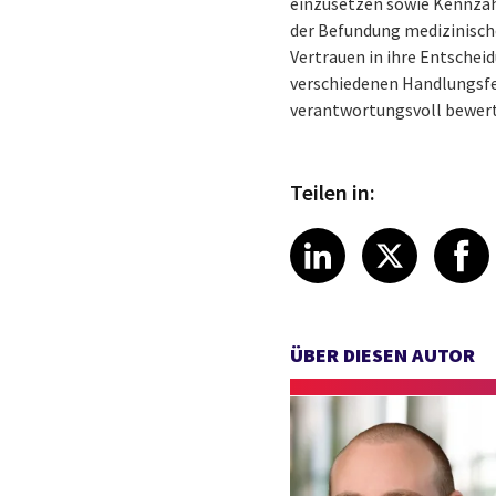
einzusetzen sowie Kennzahl
der Befundung medizinische
Vertrauen in ihre Entscheid
verschiedenen Handlungsfel
verantwortungsvoll bewert
Teilen in:
Share article
Share art
Shar
LinkedIn
X
ÜBER DIESEN AUTOR