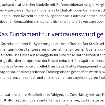
 anhand statistischer Modelle mit Referenzübersetzungen vergli
n – wie großen Sprachmodellen à la ChatGPT oder Gemini – ist 
inhaltlichen Korrektheit der Ausgaben spielt auch die sprachliche
iedener Kennzahlen ermöglicht hier eine fundierte Aussage über d
 Das Fundament für vertrauenswürdige 
orrektheit ihrer KI-Systeme gezielt beeinflussen. Der Schlüssel l
mmen zumindest teilweise aus unternehmensinternen Quellen, und 
zifische Use Cases ausschlaggebend. Sind diese Daten unvollständi
tigt dies den Lernprozess der KI und reduziert ihre spätere Leistu
rch Data Governance und effektives Data Quality Management – zah
n organisationsübergreifende Trainingsdaten geschaffen werden
mbinieren, um einfach und effizient einen aussagekräftigeren Tr
nisationen ihre Mitarbeiter befähigen, die Zuverlässigkeit von K
n, KI-Konzepte und relevante Kennzahlen helfen, Systeme zu ver