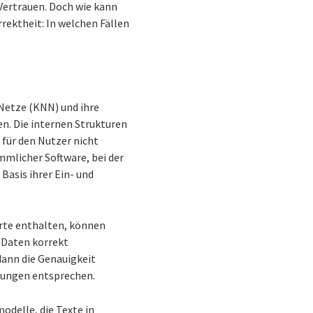
 Vertrauen. Doch wie kann
rektheit: In welchen Fällen
 Netze (KNN) und ihre
n. Die internen Strukturen
 für den Nutzer nicht
mlicher Software, bei der
Basis ihrer Ein- und
erte enthalten, können
e Daten korrekt
 dann die Genauigkeit
rungen entsprechen.
odelle, die Texte in