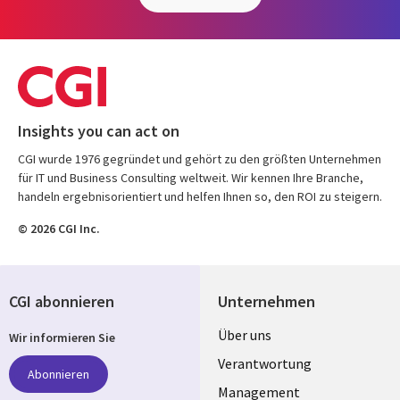
Insights you can act on
CGI wurde 1976 gegründet und gehört zu den größten Unternehmen
für IT und Business Consulting weltweit. Wir kennen Ihre Branche,
handeln ergebnisorientiert und helfen Ihnen so, den ROI zu steigern.
© 2026 CGI Inc.
CGI abonnieren
Unternehmen
Useful
Über uns
Wir informieren Sie
links
Verantwortung
Abonnieren
GERMANY
Management