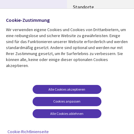
Standorte
Allianzen
Folgen Sie uns
Cookie-Zustimmung
Merger
Wir verwenden eigene Cookies und Cookies von Drittanbietern, um
Social
eine reibungslose und sichere Website zu gewährleisten. Einige
Media
sind für das Funktionieren unserer Website erforderlich und werden
GERMANY
standardmäßig gesetzt. Andere sind optional und werden nur mit
Ihrer Zustimmung gesetzt, um Ihr Surferlebnis zu verbessern. Sie
Mediathek
Rechtliches
können alle, keine oder einige dieser optionalen Cookies
akzeptieren.
Library
Legal
Aktuelles
Allgemeine
Geschäftsbedingungen
Links
GERMANY
Artikel
Beschwerden/Hinweise
GERMANY
Blogs
Alle Cookies akzeptieren
Compliance
Events
Cookies anpassen
Datenschutz
Podcasts
Impressum
Alle Cookies ablehnen
Presse
Cookie-Einstellungen
Standpunkt
Cookie-Richtlinienseite