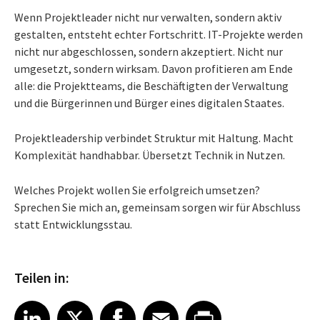
Wenn Projektleader nicht nur verwalten, sondern aktiv
gestalten, entsteht echter Fortschritt. IT-Projekte werden
nicht nur abgeschlossen, sondern akzeptiert. Nicht nur
umgesetzt, sondern wirksam. Davon profitieren am Ende
alle: die Projektteams, die Beschäftigten der Verwaltung
und die Bürgerinnen und Bürger eines digitalen Staates.
Projektleadership verbindet Struktur mit Haltung. Macht
Komplexität handhabbar. Übersetzt Technik in Nutzen.
Welches Projekt wollen Sie erfolgreich umsetzen?
Sprechen Sie mich an, gemeinsam sorgen wir für Abschluss
statt Entwicklungsstau.
Teilen in:
Share article on LinkedIn
Share article on X
Share article on Facebook
Share article on Email
Share article on Print
LinkedIn
X
Facebook
Email
Print