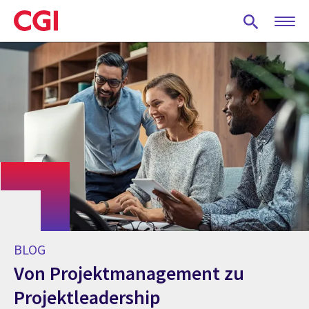
Skip
to
main
content
BLOG
Von Projektmanagement zu
Projektleadership